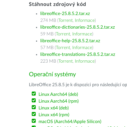
Stáhnout zdrojový kód
libreoffice-25.8.5.2.tar.xz
274 MB (
Torrent
,
Informace
)
libreoffice-dictionaries-25.8.5.2.tar.xz
59 MB (
Torrent
,
Informace
)
libreoffice-help-25.8.5.2.tar.xz
57 MB (
Torrent
,
Informace
)
libreoffice-translations-25.8.5.2.tar.xz
223 MB (
Torrent
,
Informace
)
Operační systémy
LibreOffice 25.8.5 je k dispozici pro následující 
Linux Aarch64 (deb)
Linux Aarch64 (rpm)
Linux x64 (deb)
Linux x64 (rpm)
macOS (Aarch64/Apple Silicon)