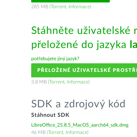
285 MB (
Torrent
,
Informace
)
Stáhněte uživatelské 
přeložené do jazyka
l
potřebujete jiný jazyk?
PŘELOŽENÉ UŽIVATELSKÉ PROSTŘ
3.8 MB (
Torrent
,
Informace
)
SDK a zdrojový kód
Stáhnout SDK
LibreOffice_25.8.5_MacOS_aarch64_sdk.dmg
46 MB (
Torrent
,
Informace
)