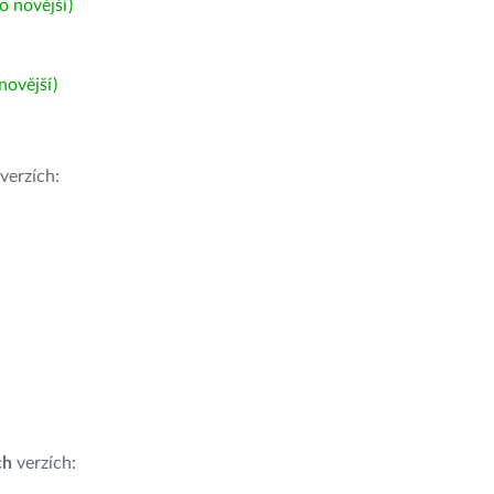
 novější)
ovější)
verzích:
ch
verzích: