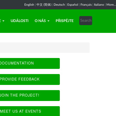
English
|
中文 (简体)
|
Deutsch
|
Español
|
Français
|
Italiano
|
More...
E
UDÁLOSTI
O NÁS
PŘISPĚJTE
DOCUMENTATION
PROVIDE FEEDBACK
JOIN THE PROJECT!
MEET US AT EVENTS