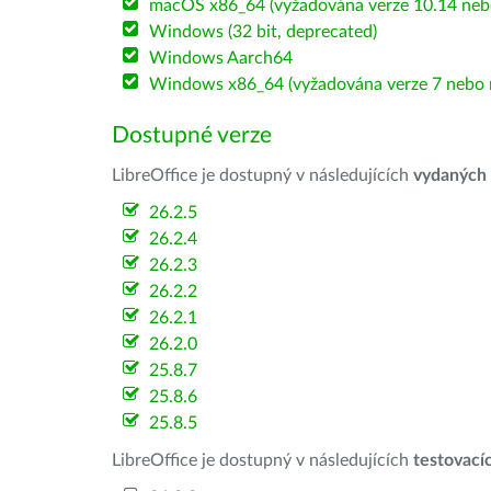
macOS x86_64 (vyžadována verze 10.14 nebo
Windows (32 bit, deprecated)
Windows Aarch64
Windows x86_64 (vyžadována verze 7 nebo n
Dostupné verze
LibreOffice je dostupný v následujících
vydaných
26.2.5
26.2.4
26.2.3
26.2.2
26.2.1
26.2.0
25.8.7
25.8.6
25.8.5
LibreOffice je dostupný v následujících
testovací