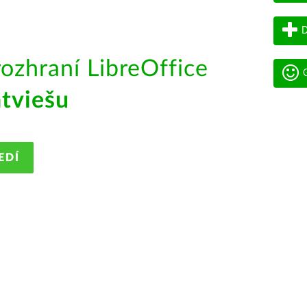
D
rozhraní LibreOffice
G
atviešu
EDÍ