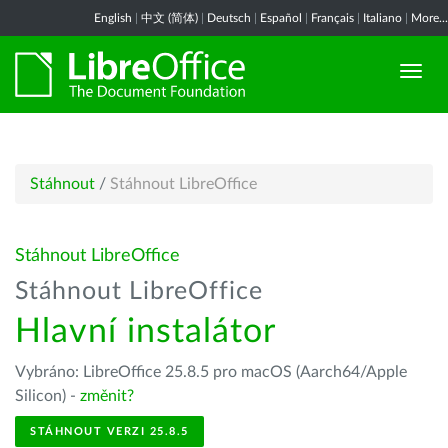
English
|
中文 (简体)
|
Deutsch
|
Español
|
Français
|
Italiano
|
More...
Stáhnout
/
Stáhnout LibreOffice
Stáhnout LibreOffice
Stáhnout LibreOffice
Hlavní instalátor
Vybráno: LibreOffice 25.8.5 pro macOS (Aarch64/Apple
Silicon) -
změnit?
STÁHNOUT VERZI 25.8.5