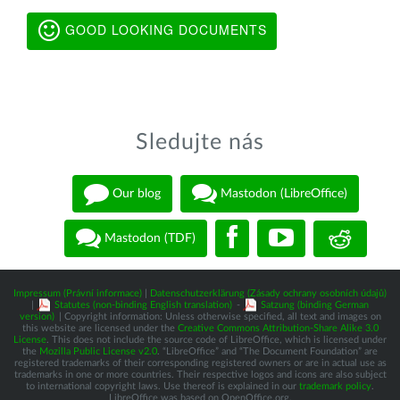
GOOD LOOKING DOCUMENTS
Sledujte nás
Our blog
Mastodon (LibreOffice)
Mastodon (TDF)
Impressum (Právní informace)
|
Datenschutzerklärung (Zásady ochrany osobních údajů)
|
Statutes (non-binding English translation)
-
Satzung (binding German
version)
| Copyright information: Unless otherwise specified, all text and images on
this website are licensed under the
Creative Commons Attribution-Share Alike 3.0
License
. This does not include the source code of LibreOffice, which is licensed under
the
Mozilla Public License v2.0
. “LibreOffice” and “The Document Foundation” are
registered trademarks of their corresponding registered owners or are in actual use as
trademarks in one or more countries. Their respective logos and icons are also subject
to international copyright laws. Use thereof is explained in our
trademark policy
.
LibreOffice was based on OpenOffice.org.