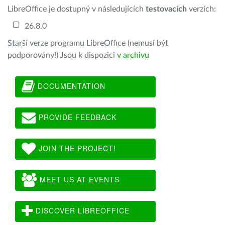
LibreOffice je dostupný v následujících
testovacích
verzích:
26.8.0
Starší verze programu LibreOffice (nemusí být
podporovány!) Jsou k dispozici
v archivu
DOCUMENTATION
PROVIDE FEEDBACK
JOIN THE PROJECT!
MEET US AT EVENTS
DISCOVER LIBREOFFICE