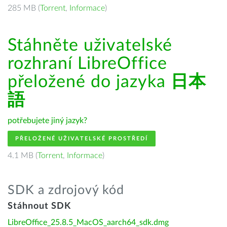
285 MB (
Torrent
,
Informace
)
Stáhněte uživatelské
rozhraní LibreOffice
přeložené do jazyka
日本
語
potřebujete jiný jazyk?
PŘELOŽENÉ UŽIVATELSKÉ PROSTŘEDÍ
4.1 MB (
Torrent
,
Informace
)
SDK a zdrojový kód
Stáhnout SDK
LibreOffice_25.8.5_MacOS_aarch64_sdk.dmg