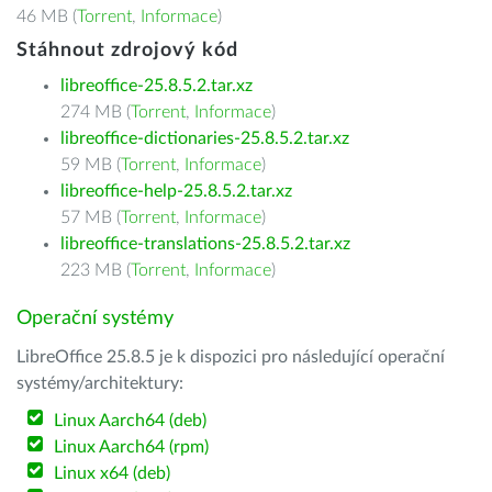
46 MB (
Torrent
,
Informace
)
Stáhnout zdrojový kód
libreoffice-25.8.5.2.tar.xz
274 MB (
Torrent
,
Informace
)
libreoffice-dictionaries-25.8.5.2.tar.xz
59 MB (
Torrent
,
Informace
)
libreoffice-help-25.8.5.2.tar.xz
57 MB (
Torrent
,
Informace
)
libreoffice-translations-25.8.5.2.tar.xz
223 MB (
Torrent
,
Informace
)
Operační systémy
LibreOffice 25.8.5 je k dispozici pro následující operační
systémy/architektury:
Linux Aarch64 (deb)
Linux Aarch64 (rpm)
Linux x64 (deb)