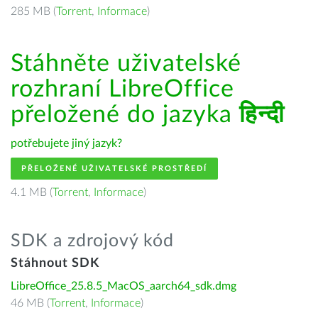
285 MB (
Torrent
,
Informace
)
Stáhněte uživatelské
rozhraní LibreOffice
přeložené do jazyka
हिन्दी
potřebujete jiný jazyk?
PŘELOŽENÉ UŽIVATELSKÉ PROSTŘEDÍ
4.1 MB (
Torrent
,
Informace
)
SDK a zdrojový kód
Stáhnout SDK
LibreOffice_25.8.5_MacOS_aarch64_sdk.dmg
46 MB (
Torrent
,
Informace
)