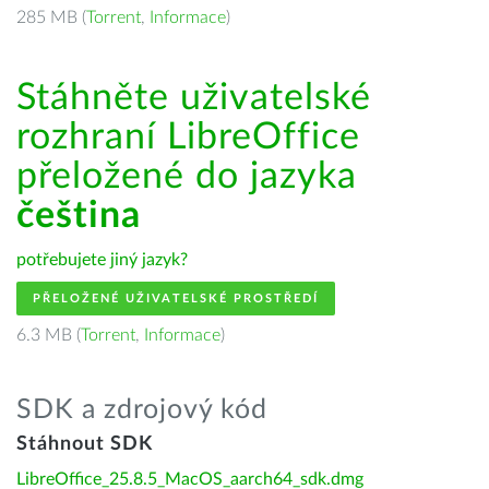
285 MB (
Torrent
,
Informace
)
Stáhněte uživatelské
rozhraní LibreOffice
přeložené do jazyka
čeština
potřebujete jiný jazyk?
PŘELOŽENÉ UŽIVATELSKÉ PROSTŘEDÍ
6.3 MB (
Torrent
,
Informace
)
SDK a zdrojový kód
Stáhnout SDK
LibreOffice_25.8.5_MacOS_aarch64_sdk.dmg