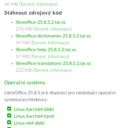
46 MB (
Torrent
,
Informace
)
Stáhnout zdrojový kód
libreoffice-25.8.5.2.tar.xz
274 MB (
Torrent
,
Informace
)
libreoffice-dictionaries-25.8.5.2.tar.xz
59 MB (
Torrent
,
Informace
)
libreoffice-help-25.8.5.2.tar.xz
57 MB (
Torrent
,
Informace
)
libreoffice-translations-25.8.5.2.tar.xz
223 MB (
Torrent
,
Informace
)
Operační systémy
LibreOffice 25.8.5 je k dispozici pro následující operační
systémy/architektury:
Linux Aarch64 (deb)
Linux Aarch64 (rpm)
Linux x64 (deb)