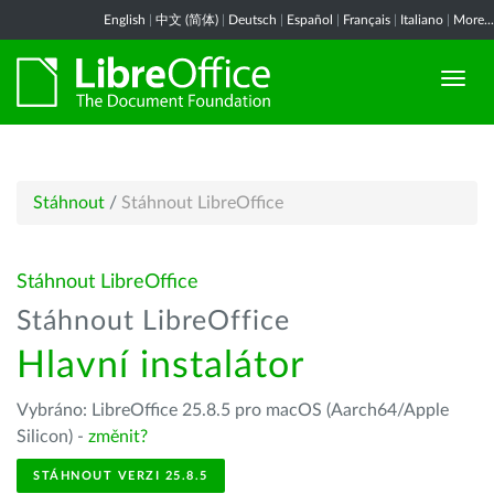
English
|
中文 (简体)
|
Deutsch
|
Español
|
Français
|
Italiano
|
More...
Stáhnout
/
Stáhnout LibreOffice
Stáhnout LibreOffice
Stáhnout LibreOffice
Hlavní instalátor
Vybráno: LibreOffice 25.8.5 pro macOS (Aarch64/Apple
Silicon) -
změnit?
STÁHNOUT VERZI 25.8.5