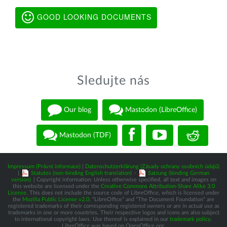
GOOD LOOKING DOCUMENTS
Sledujte nás
Our blog
Mastodon (LibreOffice)
Mastodon (TDF)
Impressum (Právní informace)
|
Datenschutzerklärung (Zásady ochrany osobních údajů)
|
Statutes (non-binding English translation)
-
Satzung (binding German
version)
| Copyright information: Unless otherwise specified, all text and images on
this website are licensed under the
Creative Commons Attribution-Share Alike 3.0
License
. This does not include the source code of LibreOffice, which is licensed under
the
Mozilla Public License v2.0
. “LibreOffice” and “The Document Foundation” are
registered trademarks of their corresponding registered owners or are in actual use as
trademarks in one or more countries. Their respective logos and icons are also subject
to international copyright laws. Use thereof is explained in our
trademark policy
.
LibreOffice was based on OpenOffice.org.