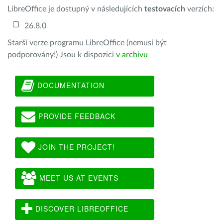
LibreOffice je dostupný v následujících
testovacích
verzích:
26.8.0
Starší verze programu LibreOffice (nemusí být
podporovány!) Jsou k dispozici
v archivu
DOCUMENTATION
PROVIDE FEEDBACK
JOIN THE PROJECT!
MEET US AT EVENTS
DISCOVER LIBREOFFICE