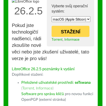
Vyberte svůj operační
26.2.5
systém:
Pokud jste
STAŽENÍ
technologičtí
nadšenci, rádi
Torrent
,
Informace
zkoušíte nové
věci nebo jste zkušení uživatelé, tato
verze je pro vás!
LibreOffice 26.2.5 poznámky k vydání
Doplňkové stažení:
Přeložené uživatelské prostředí:
seTswana
(
Torrent
,
Informace
)
Software pro správu klíčů
pro novou funkci
OpenPGP (externí stránka)