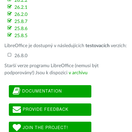
26.2.2
26.2.1
26.2.0
25.8.7
25.8.6
25.8.5
LibreOffice je dostupný v následujících
testovacích
verzích:
26.8.0
Starší verze programu LibreOffice (nemusí být
podporovány!) Jsou k dispozici
v archivu
DOCUMENTATION
PROVIDE FEEDBACK
JOIN THE PROJECT!