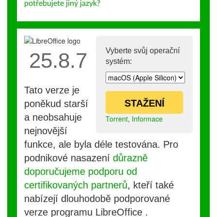
potřebujete jiný jazyk?
Vyberte svůj operační
25.8.7
systém:
Tato verze je
STAŽENÍ
poněkud starší
a neobsahuje
Torrent
,
Informace
nejnovější
funkce, ale byla déle testována. Pro
podnikové nasazení
důrazně
doporučujeme podporu od
certifikovaných partnerů
, kteří také
nabízejí dlouhodobě podporované
verze programu LibreOffice .