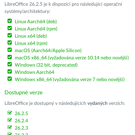
LibreOffice 26.2.5 je k dispozici pro následující operační
systémy/architektury:
Linux Aarch64 (deb)
Linux Aarch64 (rpm)
Linux x64 (deb)
Linux x64 (rpm)
macOS (Aarch64/Apple Silicon)
macOS x86_64 (vyžadována verze 10.14 nebo novější)
Windows (32 bit, deprecated)
Windows Aarch64
Windows x86_64 (vyžadována verze 7 nebo novější)
Dostupné verze
LibreOffice je dostupný v následujících
vydaných
verzích:
26.2.5
26.2.4
26.2.3