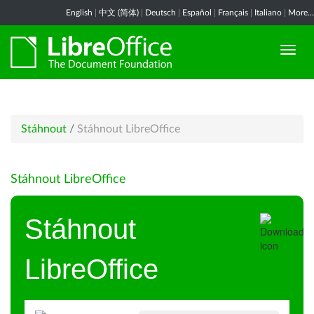
English
|
中文 (简体)
|
Deutsch
|
Español
|
Français
|
Italiano
|
More...
Stáhnout
/
Stáhnout LibreOffice
Stáhnout LibreOffice
Stáhnout
LibreOffice