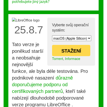
potřebujete jiný jazyk?
Vyberte svůj operační
25.8.7
systém:
Tato verze je
STAŽENÍ
poněkud starší
a neobsahuje
Torrent
,
Informace
nejnovější
funkce, ale byla déle testována. Pro
podnikové nasazení
důrazně
doporučujeme podporu od
certifikovaných partnerů
, kteří také
nabízejí dlouhodobě podporované
verze programu LibreOffice .