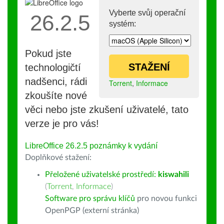
Vyberte svůj operační
26.2.5
systém:
Pokud jste
STAŽENÍ
technologičtí
nadšenci, rádi
Torrent
,
Informace
zkoušíte nové
věci nebo jste zkušení uživatelé, tato
verze je pro vás!
LibreOffice 26.2.5 poznámky k vydání
Doplňkové stažení:
Přeložené uživatelské prostředí:
kiswahili
(
Torrent
,
Informace
)
Software pro správu klíčů
pro novou funkci
OpenPGP (externí stránka)