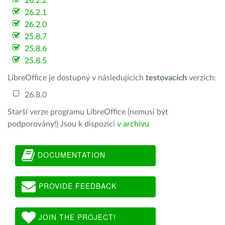
26.2.2
26.2.1
26.2.0
25.8.7
25.8.6
25.8.5
LibreOffice je dostupný v následujících
testovacích
verzích:
26.8.0
Starší verze programu LibreOffice (nemusí být
podporovány!) Jsou k dispozici
v archivu
DOCUMENTATION
PROVIDE FEEDBACK
JOIN THE PROJECT!