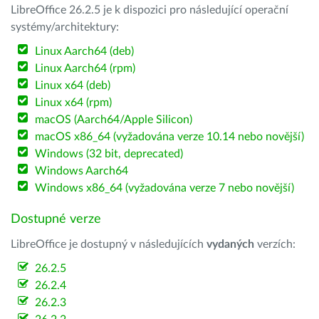
LibreOffice 26.2.5 je k dispozici pro následující operační
systémy/architektury:
Linux Aarch64 (deb)
Linux Aarch64 (rpm)
Linux x64 (deb)
Linux x64 (rpm)
macOS (Aarch64/Apple Silicon)
macOS x86_64 (vyžadována verze 10.14 nebo novější)
Windows (32 bit, deprecated)
Windows Aarch64
Windows x86_64 (vyžadována verze 7 nebo novější)
Dostupné verze
LibreOffice je dostupný v následujících
vydaných
verzích:
26.2.5
26.2.4
26.2.3