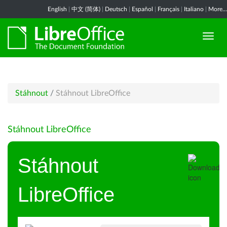
English
|
中文 (简体)
|
Deutsch
|
Español
|
Français
|
Italiano
|
More...
Stáhnout
/
Stáhnout LibreOffice
Stáhnout LibreOffice
Stáhnout
LibreOffice