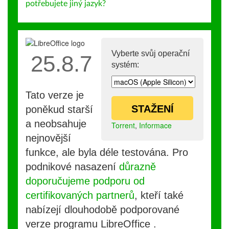
potřebujete jiný jazyk?
Vyberte svůj operační
25.8.7
systém:
Tato verze je
STAŽENÍ
poněkud starší
a neobsahuje
Torrent
,
Informace
nejnovější
funkce, ale byla déle testována. Pro
podnikové nasazení
důrazně
doporučujeme podporu od
certifikovaných partnerů
, kteří také
nabízejí dlouhodobě podporované
verze programu LibreOffice .