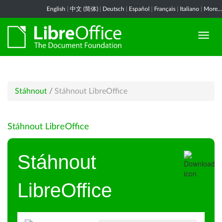
English
|
中文 (简体)
|
Deutsch
|
Español
|
Français
|
Italiano
|
More...
Stáhnout
/
Stáhnout LibreOffice
Stáhnout LibreOffice
Stáhnout
LibreOffice