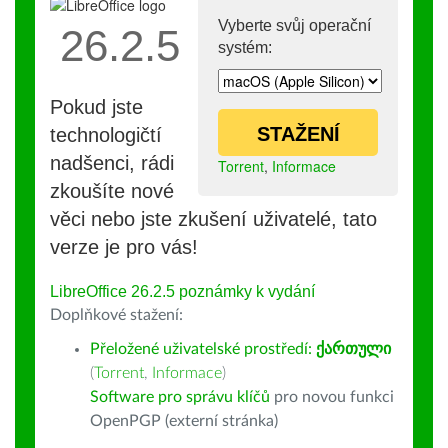
Vyberte svůj operační
26.2.5
systém:
Pokud jste
STAŽENÍ
technologičtí
nadšenci, rádi
Torrent
,
Informace
zkoušíte nové
věci nebo jste zkušení uživatelé, tato
verze je pro vás!
LibreOffice 26.2.5 poznámky k vydání
Doplňkové stažení:
Přeložené uživatelské prostředí:
ქართული
(
Torrent
,
Informace
)
Software pro správu klíčů
pro novou funkci
OpenPGP (externí stránka)