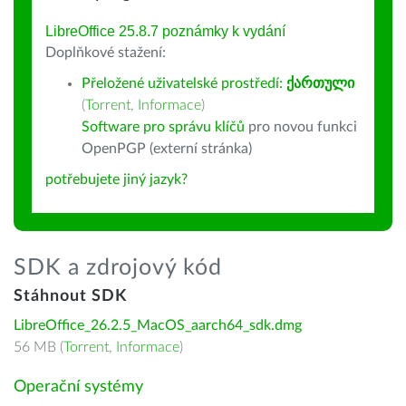
LibreOffice 25.8.7 poznámky k vydání
Doplňkové stažení:
Přeložené uživatelské prostředí:
ქართული
(
Torrent
,
Informace
)
Software pro správu klíčů
pro novou funkci
OpenPGP (externí stránka)
potřebujete jiný jazyk?
SDK a zdrojový kód
Stáhnout SDK
LibreOffice_26.2.5_MacOS_aarch64_sdk.dmg
56 MB (
Torrent
,
Informace
)
Operační systémy