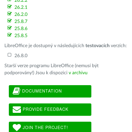
26.2.2
26.2.1
26.2.0
25.8.7
25.8.6
25.8.5
LibreOffice je dostupný v následujících
testovacích
verzích:
26.8.0
Starší verze programu LibreOffice (nemusí být
podporovány!) Jsou k dispozici
v archivu
DOCUMENTATION
PROVIDE FEEDBACK
JOIN THE PROJECT!