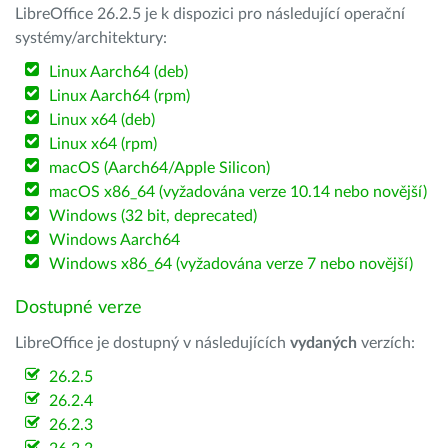
LibreOffice 26.2.5 je k dispozici pro následující operační
systémy/architektury:
Linux Aarch64 (deb)
Linux Aarch64 (rpm)
Linux x64 (deb)
Linux x64 (rpm)
macOS (Aarch64/Apple Silicon)
macOS x86_64 (vyžadována verze 10.14 nebo novější)
Windows (32 bit, deprecated)
Windows Aarch64
Windows x86_64 (vyžadována verze 7 nebo novější)
Dostupné verze
LibreOffice je dostupný v následujících
vydaných
verzích:
26.2.5
26.2.4
26.2.3