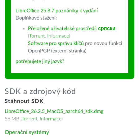
LibreOffice 25.8.7 poznámky k vydání
Doplňkové stažení:
Přeložené uživatelské prostředí:
српски
(
Torrent
,
Informace
)
Software pro správu klíčů
pro novou funkci
OpenPGP (externí stránka)
potřebujete jiný jazyk?
SDK a zdrojový kód
Stáhnout SDK
LibreOffice_26.2.5_MacOS_aarch64_sdk.dmg
56 MB (
Torrent
,
Informace
)
Operační systémy