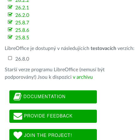
26.2.2
26.2.1
26.2.0
25.8.7
25.8.6
25.8.5
LibreOffice je dostupný v následujících
testovacích
verzích:
26.8.0
Starší verze programu LibreOffice (nemusí být
podporovány!) Jsou k dispozici
v archivu
DOCUMENTATION
PROVIDE FEEDBACK
JOIN THE PROJECT!