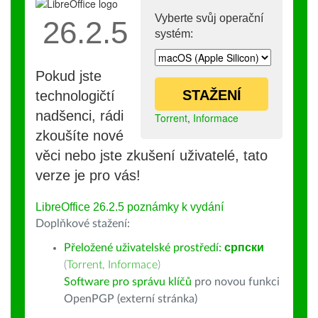
Vyberte svůj operační
26.2.5
systém:
Pokud jste
STAŽENÍ
technologičtí
nadšenci, rádi
Torrent
,
Informace
zkoušíte nové
věci nebo jste zkušení uživatelé, tato
verze je pro vás!
LibreOffice 26.2.5 poznámky k vydání
Doplňkové stažení:
Přeložené uživatelské prostředí:
српски
(
Torrent
,
Informace
)
Software pro správu klíčů
pro novou funkci
OpenPGP (externí stránka)