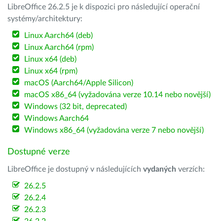
LibreOffice 26.2.5 je k dispozici pro následující operační
systémy/architektury:
Linux Aarch64 (deb)
Linux Aarch64 (rpm)
Linux x64 (deb)
Linux x64 (rpm)
macOS (Aarch64/Apple Silicon)
macOS x86_64 (vyžadována verze 10.14 nebo novější)
Windows (32 bit, deprecated)
Windows Aarch64
Windows x86_64 (vyžadována verze 7 nebo novější)
Dostupné verze
LibreOffice je dostupný v následujících
vydaných
verzích:
26.2.5
26.2.4
26.2.3