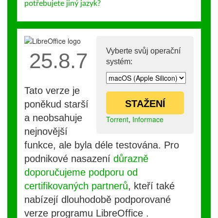
potřebujete jiný jazyk?
Vyberte svůj operační
25.8.7
systém:
Tato verze je
STAŽENÍ
poněkud starší
a neobsahuje
Torrent
,
Informace
nejnovější
funkce, ale byla déle testována. Pro
podnikové nasazení
důrazně
doporučujeme podporu od
certifikovaných partnerů
, kteří také
nabízejí dlouhodobě podporované
verze programu LibreOffice .