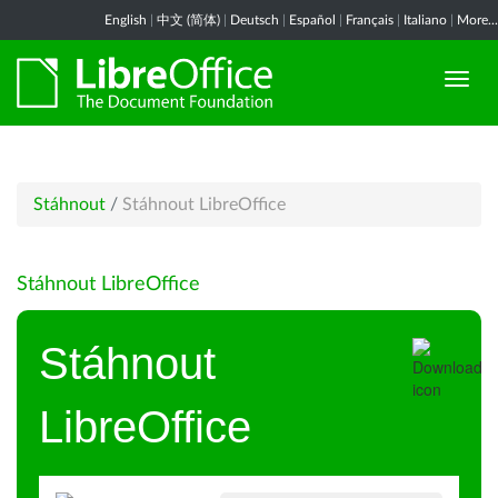
English
|
中文 (简体)
|
Deutsch
|
Español
|
Français
|
Italiano
|
More...
Stáhnout
/
Stáhnout LibreOffice
Stáhnout LibreOffice
Stáhnout
LibreOffice