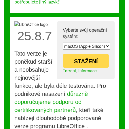
potřebujete jiný jazyk?
Vyberte svůj operační
25.8.7
systém:
Tato verze je
STAŽENÍ
poněkud starší
a neobsahuje
Torrent
,
Informace
nejnovější
funkce, ale byla déle testována. Pro
podnikové nasazení
důrazně
doporučujeme podporu od
certifikovaných partnerů
, kteří také
nabízejí dlouhodobě podporované
verze programu LibreOffice .