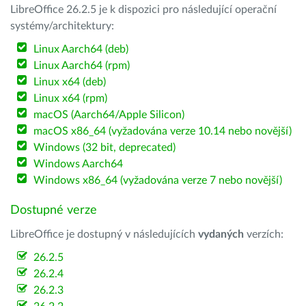
LibreOffice 26.2.5 je k dispozici pro následující operační
systémy/architektury:
Linux Aarch64 (deb)
Linux Aarch64 (rpm)
Linux x64 (deb)
Linux x64 (rpm)
macOS (Aarch64/Apple Silicon)
macOS x86_64 (vyžadována verze 10.14 nebo novější)
Windows (32 bit, deprecated)
Windows Aarch64
Windows x86_64 (vyžadována verze 7 nebo novější)
Dostupné verze
LibreOffice je dostupný v následujících
vydaných
verzích:
26.2.5
26.2.4
26.2.3