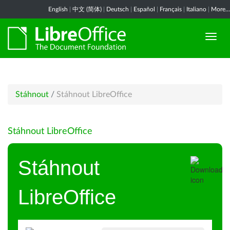
English
|
中文 (简体)
|
Deutsch
|
Español
|
Français
|
Italiano
|
More...
Stáhnout
/
Stáhnout LibreOffice
Stáhnout LibreOffice
Stáhnout
LibreOffice