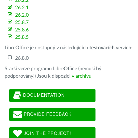
26.2.2
26.2.1
26.2.0
25.8.7
25.8.6
25.8.5
LibreOffice je dostupný v následujících
testovacích
verzích:
26.8.0
Starší verze programu LibreOffice (nemusí být
podporovány!) Jsou k dispozici
v archivu
DOCUMENTATION
PROVIDE FEEDBACK
JOIN THE PROJECT!