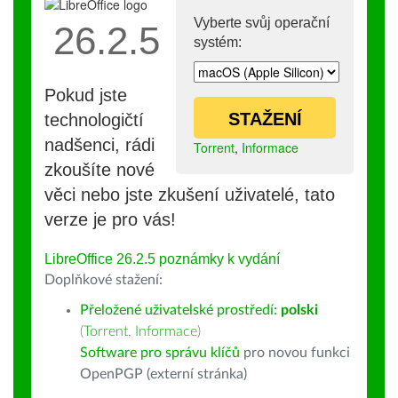
Vyberte svůj operační
26.2.5
systém:
Pokud jste
STAŽENÍ
technologičtí
nadšenci, rádi
Torrent
,
Informace
zkoušíte nové
věci nebo jste zkušení uživatelé, tato
verze je pro vás!
LibreOffice 26.2.5 poznámky k vydání
Doplňkové stažení:
Přeložené uživatelské prostředí:
polski
(
Torrent
,
Informace
)
Software pro správu klíčů
pro novou funkci
OpenPGP (externí stránka)