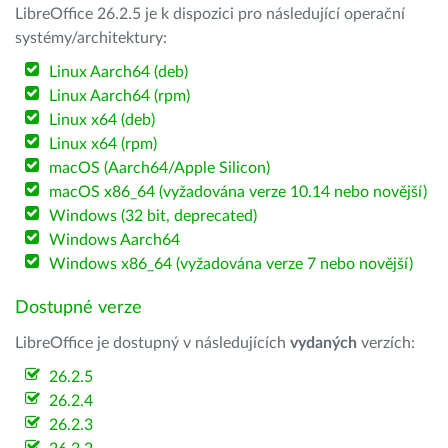
LibreOffice 26.2.5 je k dispozici pro následující operační
systémy/architektury:
Linux Aarch64 (deb)
Linux Aarch64 (rpm)
Linux x64 (deb)
Linux x64 (rpm)
macOS (Aarch64/Apple Silicon)
macOS x86_64 (vyžadována verze 10.14 nebo novější)
Windows (32 bit, deprecated)
Windows Aarch64
Windows x86_64 (vyžadována verze 7 nebo novější)
Dostupné verze
LibreOffice je dostupný v následujících
vydaných
verzích:
26.2.5
26.2.4
26.2.3