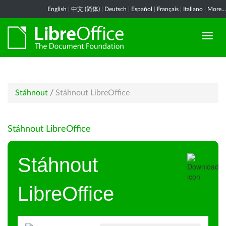
English
|
中文 (简体)
|
Deutsch
|
Español
|
Français
|
Italiano
|
More...
Stáhnout
/
Stáhnout LibreOffice
Stáhnout LibreOffice
Stáhnout
LibreOffice