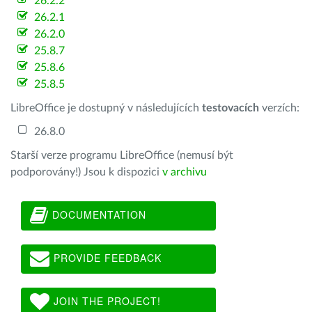
26.2.2
26.2.1
26.2.0
25.8.7
25.8.6
25.8.5
LibreOffice je dostupný v následujících
testovacích
verzích:
26.8.0
Starší verze programu LibreOffice (nemusí být
podporovány!) Jsou k dispozici
v archivu
DOCUMENTATION
PROVIDE FEEDBACK
JOIN THE PROJECT!