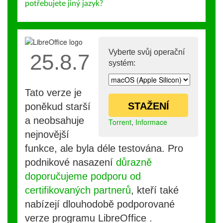
potřebujete jiný jazyk?
Vyberte svůj operační
25.8.7
systém:
Tato verze je
STAŽENÍ
poněkud starší
a neobsahuje
Torrent
,
Informace
nejnovější
funkce, ale byla déle testována. Pro
podnikové nasazení
důrazně
doporučujeme podporu od
certifikovaných partnerů
, kteří také
nabízejí dlouhodobě podporované
verze programu LibreOffice .