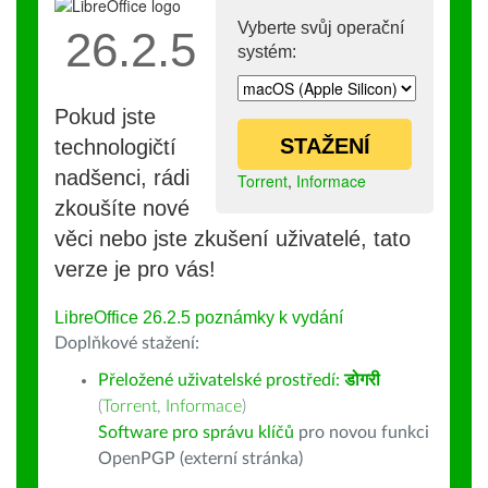
Vyberte svůj operační
26.2.5
systém:
Pokud jste
STAŽENÍ
technologičtí
nadšenci, rádi
Torrent
,
Informace
zkoušíte nové
věci nebo jste zkušení uživatelé, tato
verze je pro vás!
LibreOffice 26.2.5 poznámky k vydání
Doplňkové stažení:
Přeložené uživatelské prostředí:
डोगरी
(
Torrent
,
Informace
)
Software pro správu klíčů
pro novou funkci
OpenPGP (externí stránka)