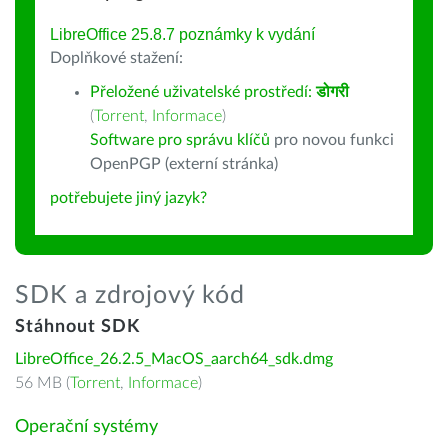
LibreOffice 25.8.7 poznámky k vydání
Doplňkové stažení:
Přeložené uživatelské prostředí:
डोगरी
(
Torrent
,
Informace
)
Software pro správu klíčů
pro novou funkci
OpenPGP (externí stránka)
potřebujete jiný jazyk?
SDK a zdrojový kód
Stáhnout SDK
LibreOffice_26.2.5_MacOS_aarch64_sdk.dmg
56 MB (
Torrent
,
Informace
)
Operační systémy