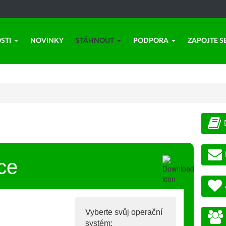
STI
NOVINKY
STÁHNOUT
PODPORA
ZAPOJTE S
ce
Vyberte svůj operační
systém: