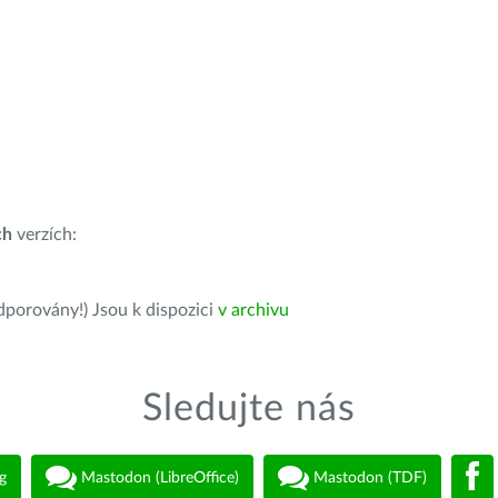
ch
verzích:
dporovány!) Jsou k dispozici
v archivu
Sledujte nás
g
Mastodon (LibreOffice)
Mastodon (TDF)