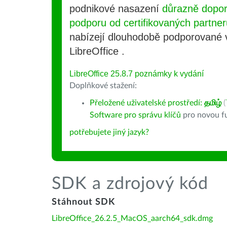
podnikové nasazení
důrazně dopo
podporu od certifikovaných partner
nabízejí dlouhodobě podporované
LibreOffice .
LibreOffice 25.8.7 poznámky k vydání
Doplňkové stažení:
Přeložené uživatelské prostředí:
தமிழ்
(
Software pro správu klíčů
pro novou fu
potřebujete jiný jazyk?
SDK a zdrojový kód
Stáhnout SDK
LibreOffice_26.2.5_MacOS_aarch64_sdk.dmg