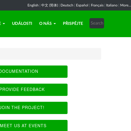
English
|
中文 (简体)
|
Deutsch
|
Español
|
Français
|
Italiano
|
More...
E
UDÁLOSTI
O NÁS
PŘISPĚJTE
DOCUMENTATION
PROVIDE FEEDBACK
JOIN THE PROJECT!
MEET US AT EVENTS