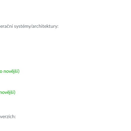
operační systémy/architektury:
 novější)
ovější)
verzích: