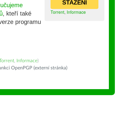
STAŽENÍ
ručujeme
Torrent
,
Informace
ů
, kteří také
 verze programu
Torrent
,
Informace
)
nkci OpenPGP (externí stránka)