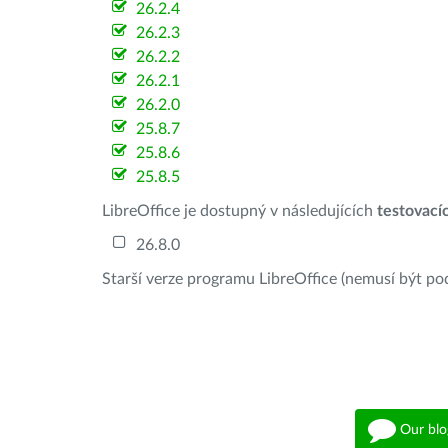
26.2.4
26.2.3
26.2.2
26.2.1
26.2.0
25.8.7
25.8.6
25.8.5
LibreOffice je dostupný v následujících
testovací
26.8.0
Starší verze programu LibreOffice (nemusí být po
Our blo