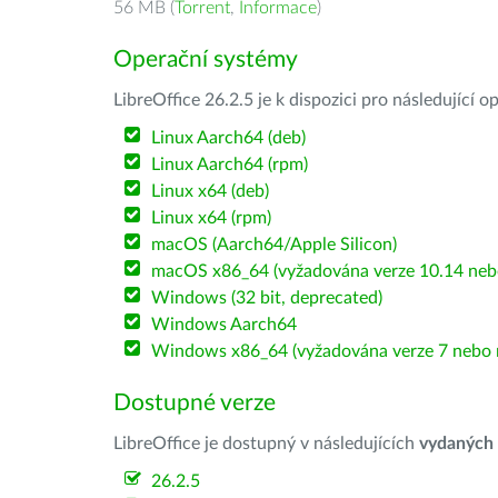
56 MB (
Torrent
,
Informace
)
Operační systémy
LibreOffice 26.2.5 je k dispozici pro následující 
Linux Aarch64 (deb)
Linux Aarch64 (rpm)
Linux x64 (deb)
Linux x64 (rpm)
macOS (Aarch64/Apple Silicon)
macOS x86_64 (vyžadována verze 10.14 nebo
Windows (32 bit, deprecated)
Windows Aarch64
Windows x86_64 (vyžadována verze 7 nebo n
Dostupné verze
LibreOffice je dostupný v následujících
vydaných
26.2.5