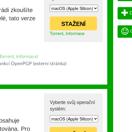
rádi zkoušíte
D
lé, tato verze
STAŽENÍ
G
Torrent
,
Informace
Torrent
,
Informace
)
nkci OpenPGP (externí stránka)
Vyberte svůj operační
systém:
obsahuje
stována. Pro