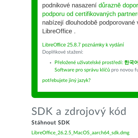
podnikové nasazení
důrazně dopo
podporu od certifikovaných partner
nabízejí dlouhodobě podporované
LibreOffice .
LibreOffice 25.8.7 poznámky k vydání
Doplňkové stažení:
Přeložené uživatelské prostředí:
한국어
Software pro správu klíčů
pro novou fu
potřebujete jiný jazyk?
SDK a zdrojový kód
Stáhnout SDK
LibreOffice_26.2.5_MacOS_aarch64_sdk.dmg