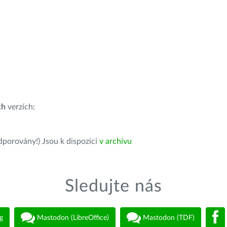
ch
verzích:
dporovány!) Jsou k dispozici
v archivu
Sledujte nás
g
Mastodon (LibreOffice)
Mastodon (TDF)