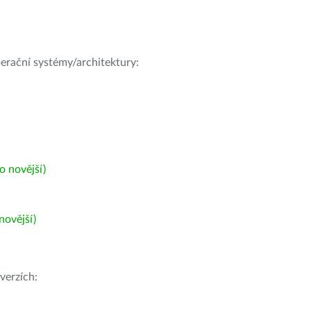
operační systémy/architektury:
 novější)
ovější)
verzích: