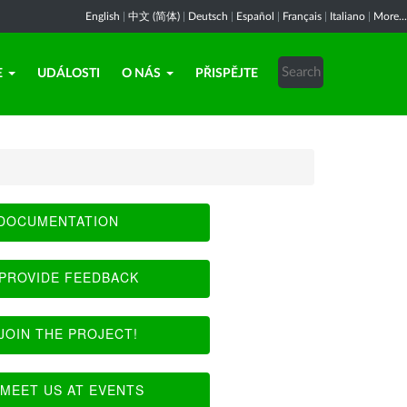
English
|
中文 (简体)
|
Deutsch
|
Español
|
Français
|
Italiano
|
More...
E
UDÁLOSTI
O NÁS
PŘISPĚJTE
DOCUMENTATION
PROVIDE FEEDBACK
JOIN THE PROJECT!
MEET US AT EVENTS