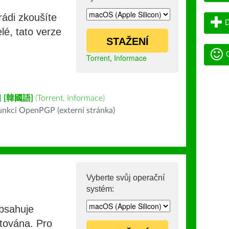
rádi zkoušíte
D
lé, tato verze
STAŽENÍ
G
Torrent
,
Informace
 [韓國語]
(
Torrent
,
Informace
)
nkci OpenPGP (externí stránka)
Vyberte svůj operační
systém:
obsahuje
stována. Pro