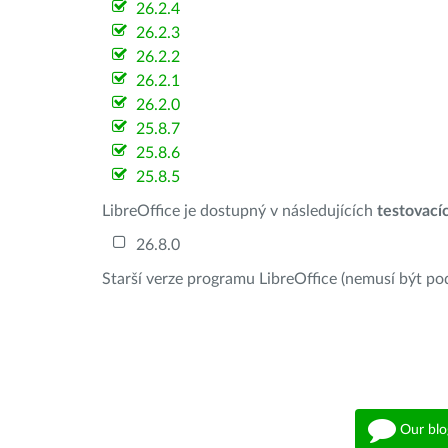
26.2.4
26.2.3
26.2.2
26.2.1
26.2.0
25.8.7
25.8.6
25.8.5
LibreOffice je dostupný v následujících
testovací
26.8.0
Starší verze programu LibreOffice (nemusí být po
Our blo