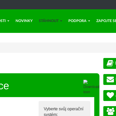
STI
NOVINKY
STÁHNOUT
PODPORA
ZAPOJTE S
ce
Vyberte svůj operační
systém: