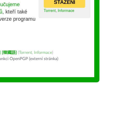
STAŽENÍ
ručujeme
Torrent
,
Informace
ů
, kteří také
 verze programu
 [韓國語]
(
Torrent
,
Informace
)
nkci OpenPGP (externí stránka)