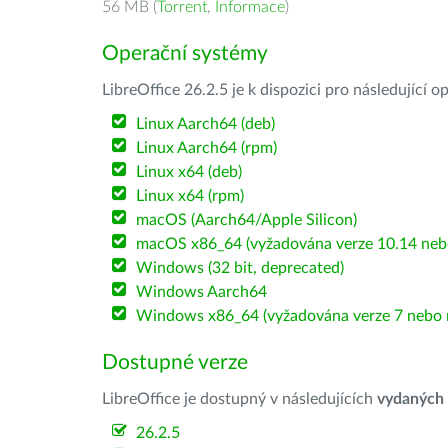
56 MB (
Torrent
,
Informace
)
Operační systémy
LibreOffice 26.2.5 je k dispozici pro následující 
Linux Aarch64 (deb)
Linux Aarch64 (rpm)
Linux x64 (deb)
Linux x64 (rpm)
macOS (Aarch64/Apple Silicon)
macOS x86_64 (vyžadována verze 10.14 nebo
Windows (32 bit, deprecated)
Windows Aarch64
Windows x86_64 (vyžadována verze 7 nebo n
Dostupné verze
LibreOffice je dostupný v následujících
vydaných
26.2.5