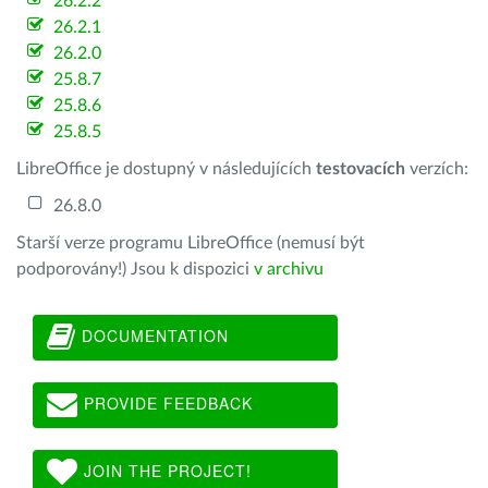
26.2.2
26.2.1
26.2.0
25.8.7
25.8.6
25.8.5
LibreOffice je dostupný v následujících
testovacích
verzích:
26.8.0
Starší verze programu LibreOffice (nemusí být
podporovány!) Jsou k dispozici
v archivu
DOCUMENTATION
PROVIDE FEEDBACK
JOIN THE PROJECT!