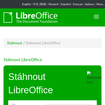
English
|
中文 (简体)
|
Deutsch
|
Español
|
Français
|
Italiano
|
More...
Stáhnout
/
Stáhnout LibreOffice
Stáhnout LibreOffice
Stáhnout
LibreOffice