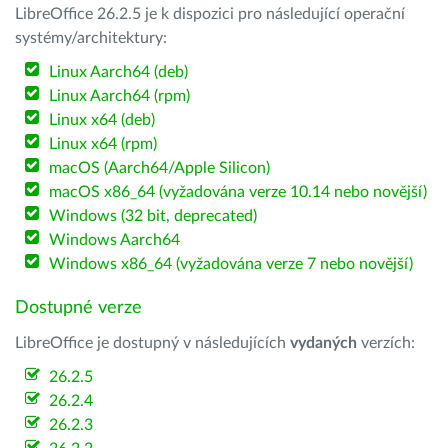
LibreOffice 26.2.5 je k dispozici pro následující operační
systémy/architektury:
Linux Aarch64 (deb)
Linux Aarch64 (rpm)
Linux x64 (deb)
Linux x64 (rpm)
macOS (Aarch64/Apple Silicon)
macOS x86_64 (vyžadována verze 10.14 nebo novější)
Windows (32 bit, deprecated)
Windows Aarch64
Windows x86_64 (vyžadována verze 7 nebo novější)
Dostupné verze
LibreOffice je dostupný v následujících
vydaných
verzích:
26.2.5
26.2.4
26.2.3