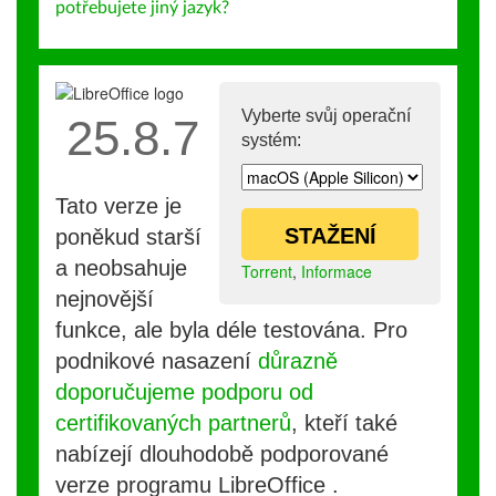
potřebujete jiný jazyk?
Vyberte svůj operační
25.8.7
systém:
Tato verze je
STAŽENÍ
poněkud starší
a neobsahuje
Torrent
,
Informace
nejnovější
funkce, ale byla déle testována. Pro
podnikové nasazení
důrazně
doporučujeme podporu od
certifikovaných partnerů
, kteří také
nabízejí dlouhodobě podporované
verze programu LibreOffice .