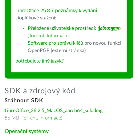
LibreOffice 25.8.7 poznámky k vydání
Doplňkové stažení:
Přeložené uživatelské prostředí:
ქართული
(
Torrent
,
Informace
)
Software pro správu klíčů
pro novou funkci
OpenPGP (externí stránka)
potřebujete jiný jazyk?
SDK a zdrojový kód
Stáhnout SDK
LibreOffice_26.2.5_MacOS_aarch64_sdk.dmg
56 MB (
Torrent
,
Informace
)
Operační systémy