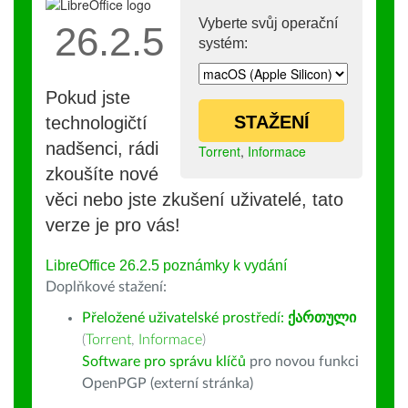
Vyberte svůj operační
26.2.5
systém:
Pokud jste
STAŽENÍ
technologičtí
nadšenci, rádi
Torrent
,
Informace
zkoušíte nové
věci nebo jste zkušení uživatelé, tato
verze je pro vás!
LibreOffice 26.2.5 poznámky k vydání
Doplňkové stažení:
Přeložené uživatelské prostředí:
ქართული
(
Torrent
,
Informace
)
Software pro správu klíčů
pro novou funkci
OpenPGP (externí stránka)