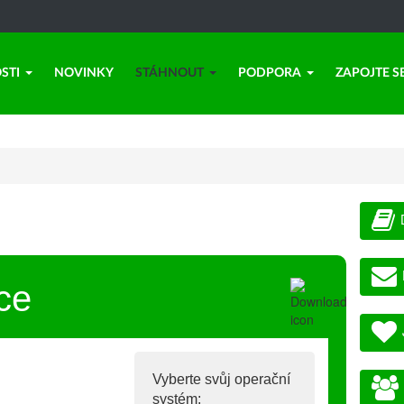
STI
NOVINKY
STÁHNOUT
PODPORA
ZAPOJTE S
ce
Vyberte svůj operační
systém: