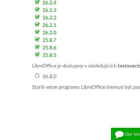
26.2.4
26.2.3
26.2.2
26.2.1
26.2.0
25.8.7
25.8.6
25.8.5
LibreOffice je dostupný v následujících
testovací
26.8.0
Starší verze programu LibreOffice (nemusí být po
Our blo