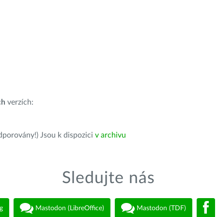
ch
verzích:
dporovány!) Jsou k dispozici
v archivu
Sledujte nás
g
Mastodon (LibreOffice)
Mastodon (TDF)