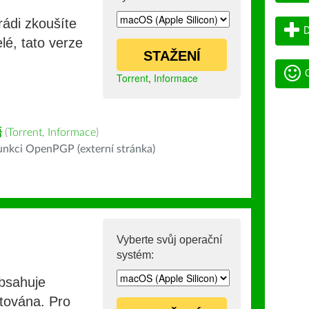
rádi zkoušíte
D
lé, tato verze
STAŽENÍ
G
Torrent
,
Informace
語
(
Torrent
,
Informace
)
nkci OpenPGP (externí stránka)
Vyberte svůj operační
systém:
obsahuje
stována. Pro