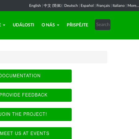
English
|
中文 (简体)
|
Deutsch
|
Español
|
Français
|
Italiano
|
More...
E
UDÁLOSTI
O NÁS
PŘISPĚJTE
DOCUMENTATION
PROVIDE FEEDBACK
JOIN THE PROJECT!
MEET US AT EVENTS