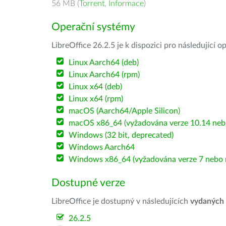
56 MB (
Torrent
,
Informace
)
Operační systémy
LibreOffice 26.2.5 je k dispozici pro následující 
Linux Aarch64 (deb)
Linux Aarch64 (rpm)
Linux x64 (deb)
Linux x64 (rpm)
macOS (Aarch64/Apple Silicon)
macOS x86_64 (vyžadována verze 10.14 nebo
Windows (32 bit, deprecated)
Windows Aarch64
Windows x86_64 (vyžadována verze 7 nebo n
Dostupné verze
LibreOffice je dostupný v následujících
vydaných
26.2.5