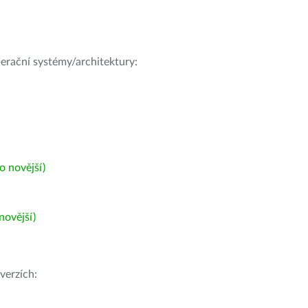
operační systémy/architektury:
 novější)
ovější)
verzích: