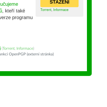
STAŽENÍ
ručujeme
Torrent
,
Informace
ů
, kteří také
 verze programu
語
(
Torrent
,
Informace
)
nkci OpenPGP (externí stránka)