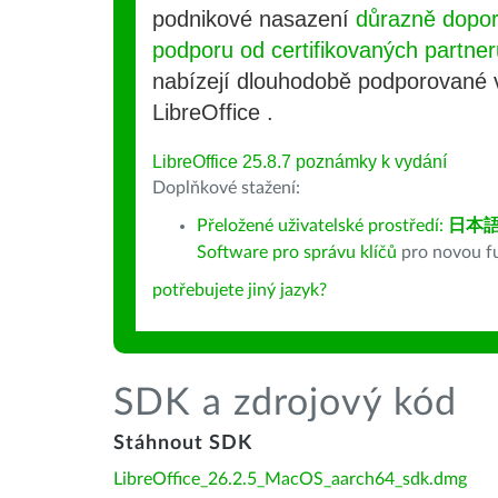
podnikové nasazení
důrazně dopo
podporu od certifikovaných partner
nabízejí dlouhodobě podporované
LibreOffice .
LibreOffice 25.8.7 poznámky k vydání
Doplňkové stažení:
Přeložené uživatelské prostředí:
日本
Software pro správu klíčů
pro novou fu
potřebujete jiný jazyk?
SDK a zdrojový kód
Stáhnout SDK
LibreOffice_26.2.5_MacOS_aarch64_sdk.dmg