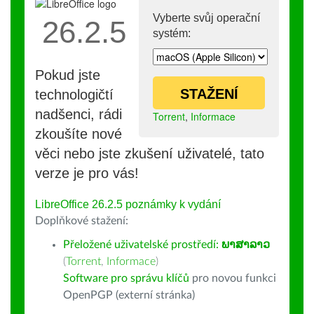
Vyberte svůj operační
26.2.5
systém:
Pokud jste
STAŽENÍ
technologičtí
nadšenci, rádi
Torrent
,
Informace
zkoušíte nové
věci nebo jste zkušení uživatelé, tato
verze je pro vás!
LibreOffice 26.2.5 poznámky k vydání
Doplňkové stažení:
Přeložené uživatelské prostředí:
ພາສາລາວ
(
Torrent
,
Informace
)
Software pro správu klíčů
pro novou funkci
OpenPGP (externí stránka)