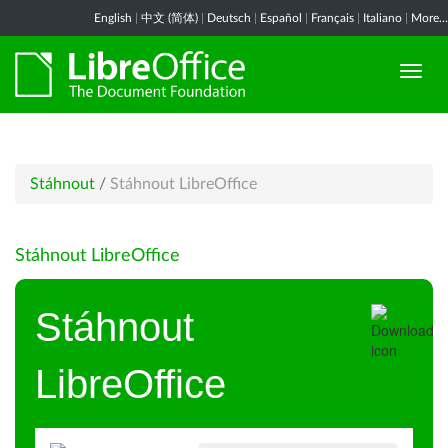
English
|
中文 (简体)
|
Deutsch
|
Español
|
Français
|
Italiano
|
More...
Stáhnout
/
Stáhnout LibreOffice
Stáhnout LibreOffice
Stáhnout
LibreOffice