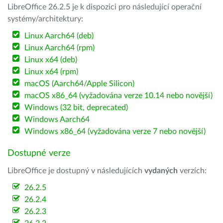
LibreOffice 26.2.5 je k dispozici pro následující operační
systémy/architektury:
Linux Aarch64 (deb)
Linux Aarch64 (rpm)
Linux x64 (deb)
Linux x64 (rpm)
macOS (Aarch64/Apple Silicon)
macOS x86_64 (vyžadována verze 10.14 nebo novější)
Windows (32 bit, deprecated)
Windows Aarch64
Windows x86_64 (vyžadována verze 7 nebo novější)
Dostupné verze
LibreOffice je dostupný v následujících
vydaných
verzích:
26.2.5
26.2.4
26.2.3