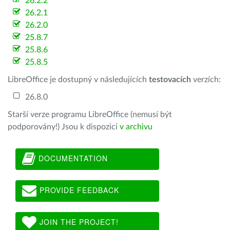
26.2.2
26.2.1
26.2.0
25.8.7
25.8.6
25.8.5
LibreOffice je dostupný v následujících
testovacích
verzích:
26.8.0
Starší verze programu LibreOffice (nemusí být
podporovány!) Jsou k dispozici
v archivu
DOCUMENTATION
PROVIDE FEEDBACK
JOIN THE PROJECT!