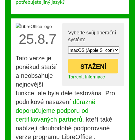
potřebujete jiný jazyk?
Vyberte svůj operační
25.8.7
systém:
Tato verze je
STAŽENÍ
poněkud starší
a neobsahuje
Torrent
,
Informace
nejnovější
funkce, ale byla déle testována. Pro
podnikové nasazení
důrazně
doporučujeme podporu od
certifikovaných partnerů
, kteří také
nabízejí dlouhodobě podporované
verze programu LibreOffice .