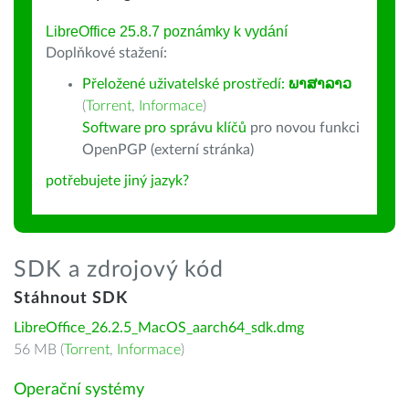
LibreOffice 25.8.7 poznámky k vydání
Doplňkové stažení:
Přeložené uživatelské prostředí:
ພາສາລາວ
(
Torrent
,
Informace
)
Software pro správu klíčů
pro novou funkci
OpenPGP (externí stránka)
potřebujete jiný jazyk?
SDK a zdrojový kód
Stáhnout SDK
LibreOffice_26.2.5_MacOS_aarch64_sdk.dmg
56 MB (
Torrent
,
Informace
)
Operační systémy