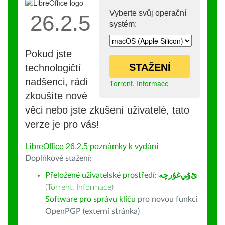
Vyberte svůj operační
26.2.5
systém:
Pokud jste
STAŽENÍ
technologičtí
nadšenci, rádi
Torrent
,
Informace
zkoušíte nové
věci nebo jste zkušení uživatelé, tato
verze je pro vás!
LibreOffice 26.2.5 poznámky k vydání
Doplňkové stažení:
Přeložené uživatelské prostředí:
ﺉۇﻲﻏۇﺭچە
(
Torrent
,
Informace
)
Software pro správu klíčů
pro novou funkci
OpenPGP (externí stránka)