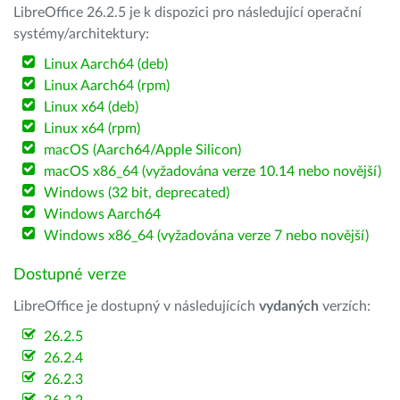
LibreOffice 26.2.5 je k dispozici pro následující operační
systémy/architektury:
Linux Aarch64 (deb)
Linux Aarch64 (rpm)
Linux x64 (deb)
Linux x64 (rpm)
macOS (Aarch64/Apple Silicon)
macOS x86_64 (vyžadována verze 10.14 nebo novější)
Windows (32 bit, deprecated)
Windows Aarch64
Windows x86_64 (vyžadována verze 7 nebo novější)
Dostupné verze
LibreOffice je dostupný v následujících
vydaných
verzích:
26.2.5
26.2.4
26.2.3