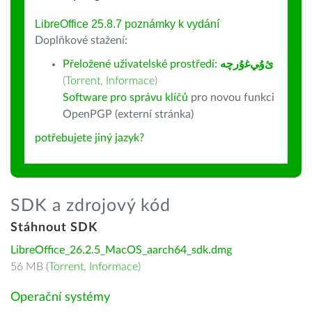
LibreOffice 25.8.7 poznámky k vydání
Doplňkové stažení:
Přeložené uživatelské prostředí:
ﺉۇﻲﻏۇﺭچە
(
Torrent
,
Informace
)
Software pro správu klíčů
pro novou funkci
OpenPGP (externí stránka)
potřebujete jiný jazyk?
SDK a zdrojový kód
Stáhnout SDK
LibreOffice_26.2.5_MacOS_aarch64_sdk.dmg
56 MB (
Torrent
,
Informace
)
Operační systémy