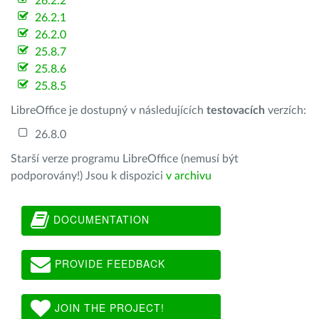
26.2.2
26.2.1
26.2.0
25.8.7
25.8.6
25.8.5
LibreOffice je dostupný v následujících
testovacích
verzích:
26.8.0
Starší verze programu LibreOffice (nemusí být
podporovány!) Jsou k dispozici
v archivu
DOCUMENTATION
PROVIDE FEEDBACK
JOIN THE PROJECT!