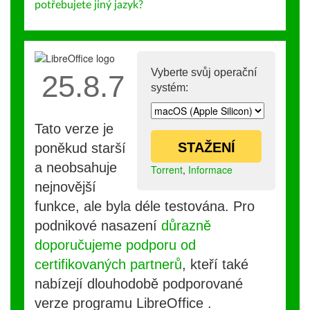
potřebujete jiný jazyk?
Vyberte svůj operační
25.8.7
systém:
Tato verze je
STAŽENÍ
poněkud starší
a neobsahuje
Torrent
,
Informace
nejnovější
funkce, ale byla déle testována. Pro
podnikové nasazení
důrazně
doporučujeme podporu od
certifikovaných partnerů
, kteří také
nabízejí dlouhodobě podporované
verze programu LibreOffice .