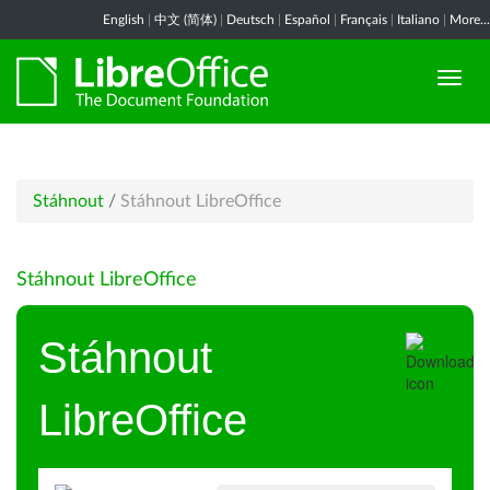
English
|
中文 (简体)
|
Deutsch
|
Español
|
Français
|
Italiano
|
More...
Stáhnout
/
Stáhnout LibreOffice
Stáhnout LibreOffice
Stáhnout
LibreOffice