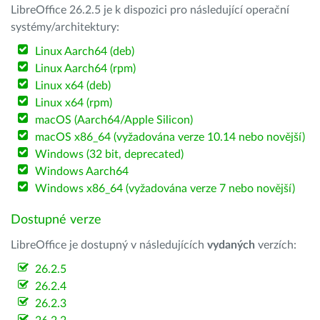
LibreOffice 26.2.5 je k dispozici pro následující operační
systémy/architektury:
Linux Aarch64 (deb)
Linux Aarch64 (rpm)
Linux x64 (deb)
Linux x64 (rpm)
macOS (Aarch64/Apple Silicon)
macOS x86_64 (vyžadována verze 10.14 nebo novější)
Windows (32 bit, deprecated)
Windows Aarch64
Windows x86_64 (vyžadována verze 7 nebo novější)
Dostupné verze
LibreOffice je dostupný v následujících
vydaných
verzích:
26.2.5
26.2.4
26.2.3