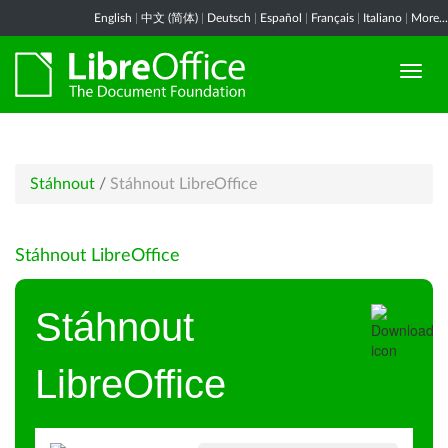
English
|
中文 (简体)
|
Deutsch
|
Español
|
Français
|
Italiano
|
More...
Stáhnout
/
Stáhnout LibreOffice
Stáhnout LibreOffice
Stáhnout
LibreOffice