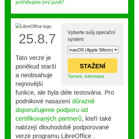
potřebujete jiný jazyk?
Vyberte svůj operační
25.8.7
systém:
Tato verze je
STAŽENÍ
poněkud starší
a neobsahuje
Torrent
,
Informace
nejnovější
funkce, ale byla déle testována. Pro
podnikové nasazení
důrazně
doporučujeme podporu od
certifikovaných partnerů
, kteří také
nabízejí dlouhodobě podporované
verze programu LibreOffice .