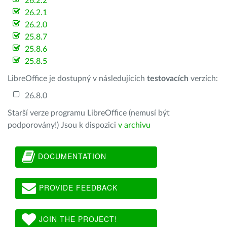
26.2.2
26.2.1
26.2.0
25.8.7
25.8.6
25.8.5
LibreOffice je dostupný v následujících
testovacích
verzích:
26.8.0
Starší verze programu LibreOffice (nemusí být
podporovány!) Jsou k dispozici
v archivu
DOCUMENTATION
PROVIDE FEEDBACK
JOIN THE PROJECT!