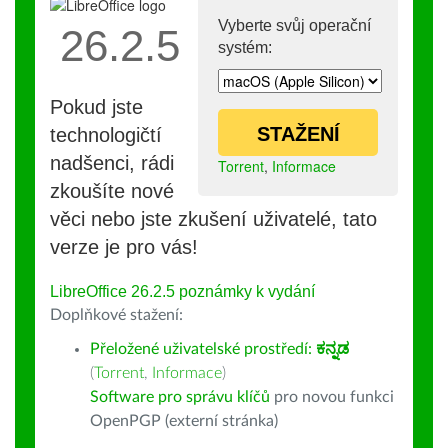
Vyberte svůj operační
26.2.5
systém:
Pokud jste
STAŽENÍ
technologičtí
nadšenci, rádi
Torrent
,
Informace
zkoušíte nové
věci nebo jste zkušení uživatelé, tato
verze je pro vás!
LibreOffice 26.2.5 poznámky k vydání
Doplňkové stažení:
Přeložené uživatelské prostředí:
ಕನ್ನಡ
(
Torrent
,
Informace
)
Software pro správu klíčů
pro novou funkci
OpenPGP (externí stránka)