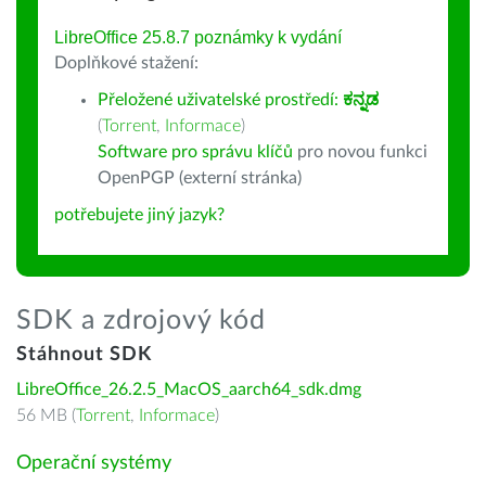
LibreOffice 25.8.7 poznámky k vydání
Doplňkové stažení:
Přeložené uživatelské prostředí:
ಕನ್ನಡ
(
Torrent
,
Informace
)
Software pro správu klíčů
pro novou funkci
OpenPGP (externí stránka)
potřebujete jiný jazyk?
SDK a zdrojový kód
Stáhnout SDK
LibreOffice_26.2.5_MacOS_aarch64_sdk.dmg
56 MB (
Torrent
,
Informace
)
Operační systémy