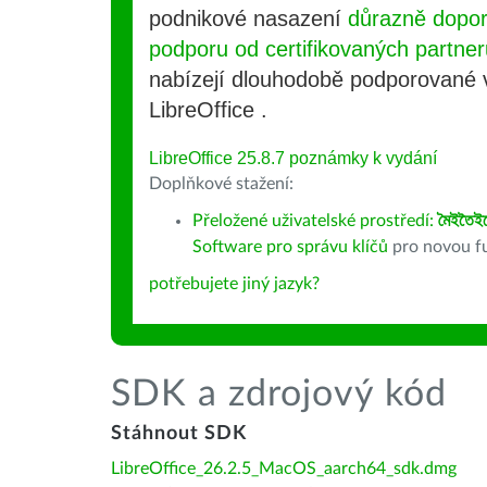
podnikové nasazení
důrazně dopo
podporu od certifikovaných partner
nabízejí dlouhodobě podporované
LibreOffice .
LibreOffice 25.8.7 poznámky k vydání
Doplňkové stažení:
Přeložené uživatelské prostředí:
মৈইতৈই
Software pro správu klíčů
pro novou fu
potřebujete jiný jazyk?
SDK a zdrojový kód
Stáhnout SDK
LibreOffice_26.2.5_MacOS_aarch64_sdk.dmg