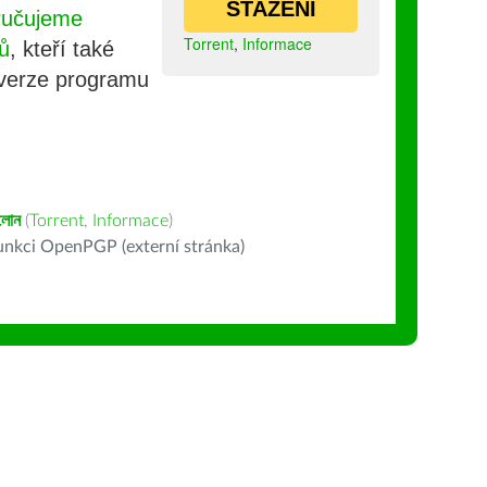
STAŽENÍ
ručujeme
Torrent
,
Informace
ů
, kteří také
 verze programu
লোন
(
Torrent
,
Informace
)
nkci OpenPGP (externí stránka)