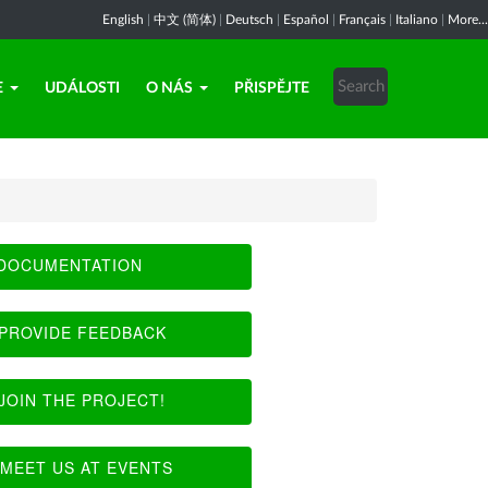
English
|
中文 (简体)
|
Deutsch
|
Español
|
Français
|
Italiano
|
More...
E
UDÁLOSTI
O NÁS
PŘISPĚJTE
DOCUMENTATION
PROVIDE FEEDBACK
JOIN THE PROJECT!
MEET US AT EVENTS