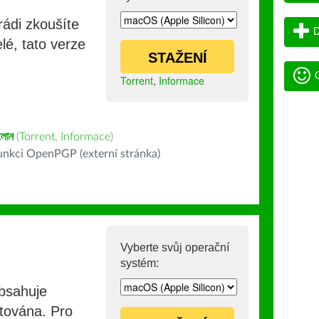
rádi zkoušíte
D
lé, tato verze
STAŽENÍ
G
Torrent
,
Informace
লোন
(
Torrent
,
Informace
)
nkci OpenPGP (externí stránka)
Vyberte svůj operační
systém:
obsahuje
stována. Pro