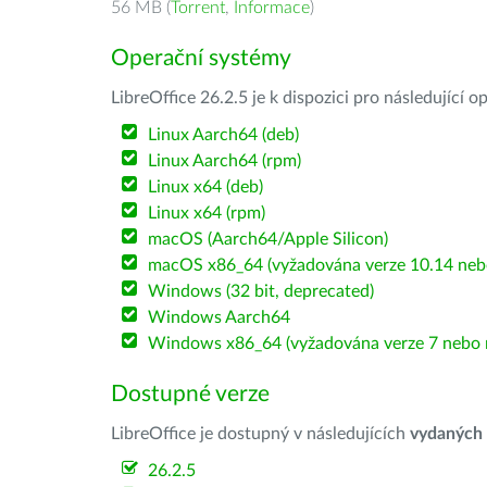
56 MB (
Torrent
,
Informace
)
Operační systémy
LibreOffice 26.2.5 je k dispozici pro následující 
Linux Aarch64 (deb)
Linux Aarch64 (rpm)
Linux x64 (deb)
Linux x64 (rpm)
macOS (Aarch64/Apple Silicon)
macOS x86_64 (vyžadována verze 10.14 nebo
Windows (32 bit, deprecated)
Windows Aarch64
Windows x86_64 (vyžadována verze 7 nebo n
Dostupné verze
LibreOffice je dostupný v následujících
vydaných
26.2.5