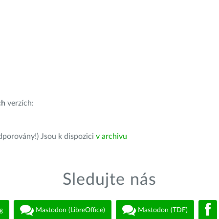
ch
verzích:
dporovány!) Jsou k dispozici
v archivu
Sledujte nás
g
Mastodon (LibreOffice)
Mastodon (TDF)