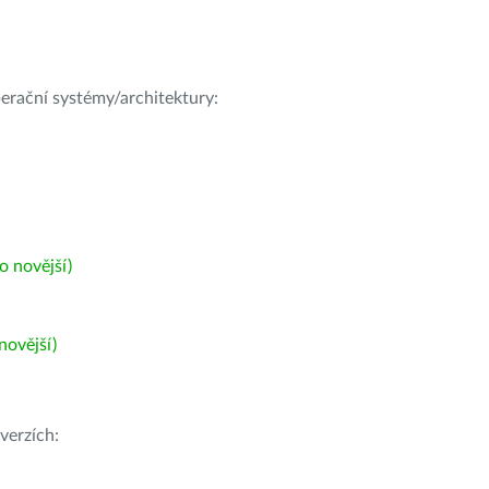
operační systémy/architektury:
 novější)
ovější)
verzích: