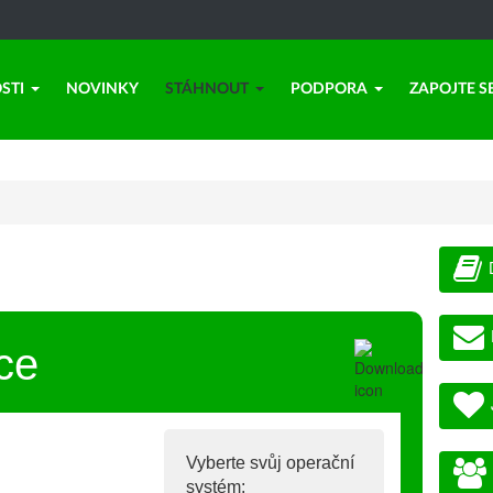
STI
NOVINKY
STÁHNOUT
PODPORA
ZAPOJTE S
ce
Vyberte svůj operační
systém: