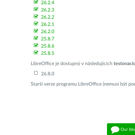
26.2.4
26.2.3
26.2.2
26.2.1
26.2.0
25.8.7
25.8.6
25.8.5
LibreOffice je dostupný v následujících
testovací
26.8.0
Starší verze programu LibreOffice (nemusí být po
Our blo