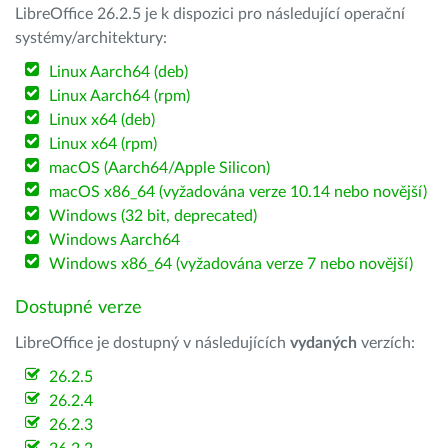
LibreOffice 26.2.5 je k dispozici pro následující operační
systémy/architektury:
Linux Aarch64 (deb)
Linux Aarch64 (rpm)
Linux x64 (deb)
Linux x64 (rpm)
macOS (Aarch64/Apple Silicon)
macOS x86_64 (vyžadována verze 10.14 nebo novější)
Windows (32 bit, deprecated)
Windows Aarch64
Windows x86_64 (vyžadována verze 7 nebo novější)
Dostupné verze
LibreOffice je dostupný v následujících
vydaných
verzích:
26.2.5
26.2.4
26.2.3