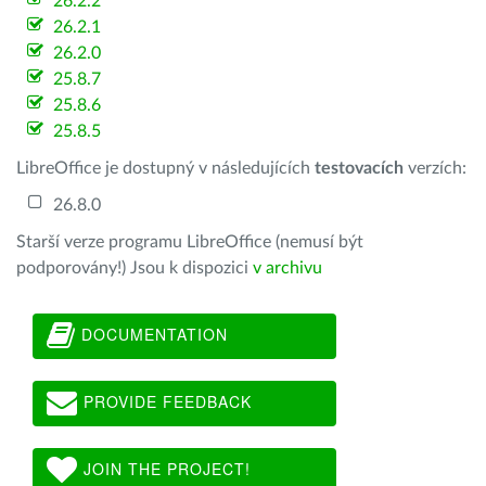
26.2.2
26.2.1
26.2.0
25.8.7
25.8.6
25.8.5
LibreOffice je dostupný v následujících
testovacích
verzích:
26.8.0
Starší verze programu LibreOffice (nemusí být
podporovány!) Jsou k dispozici
v archivu
DOCUMENTATION
PROVIDE FEEDBACK
JOIN THE PROJECT!