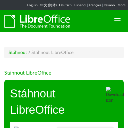
English
|
中文 (简体)
|
Deutsch
|
Español
|
Français
|
Italiano
|
More...
Stáhnout
/
Stáhnout LibreOffice
Stáhnout LibreOffice
Stáhnout
LibreOffice