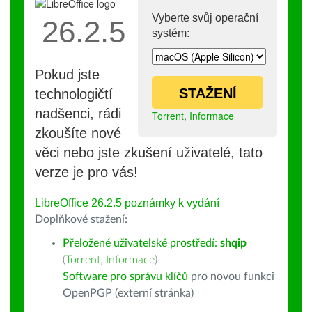
Vyberte svůj operační
26.2.5
systém:
Pokud jste
STAŽENÍ
technologičtí
nadšenci, rádi
Torrent
,
Informace
zkoušíte nové
věci nebo jste zkušení uživatelé, tato
verze je pro vás!
LibreOffice 26.2.5 poznámky k vydání
Doplňkové stažení:
Přeložené uživatelské prostředí:
shqip
(
Torrent
,
Informace
)
Software pro správu klíčů
pro novou funkci
OpenPGP (externí stránka)