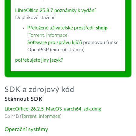
LibreOffice 25.8.7 poznámky k vydání
Doplňkové stažení:
Přeložené uživatelské prostředí:
shqip
(
Torrent
,
Informace
)
Software pro správu klíčů
pro novou funkci
OpenPGP (externí stránka)
potřebujete jiný jazyk?
SDK a zdrojový kód
Stáhnout SDK
LibreOffice_26.2.5_MacOS_aarch64_sdk.dmg
56 MB (
Torrent
,
Informace
)
Operační systémy