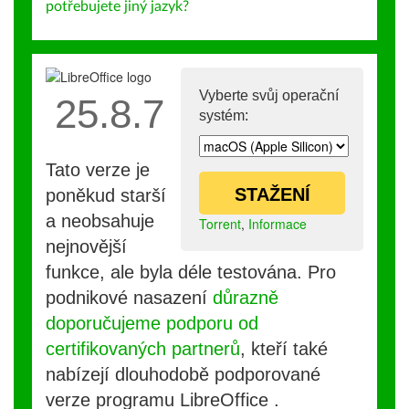
potřebujete jiný jazyk?
Vyberte svůj operační
25.8.7
systém:
Tato verze je
STAŽENÍ
poněkud starší
a neobsahuje
Torrent
,
Informace
nejnovější
funkce, ale byla déle testována. Pro
podnikové nasazení
důrazně
doporučujeme podporu od
certifikovaných partnerů
, kteří také
nabízejí dlouhodobě podporované
verze programu LibreOffice .