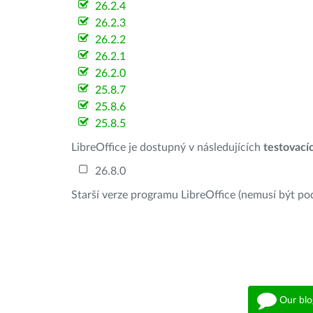
26.2.4
26.2.3
26.2.2
26.2.1
26.2.0
25.8.7
25.8.6
25.8.5
LibreOffice je dostupný v následujících
testovací
26.8.0
Starší verze programu LibreOffice (nemusí být po
Our blo