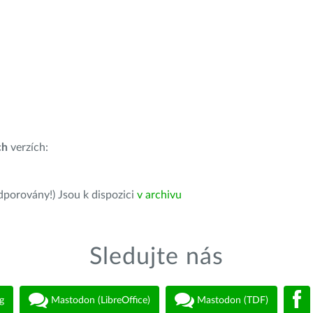
ch
verzích:
dporovány!) Jsou k dispozici
v archivu
Sledujte nás
g
Mastodon (LibreOffice)
Mastodon (TDF)