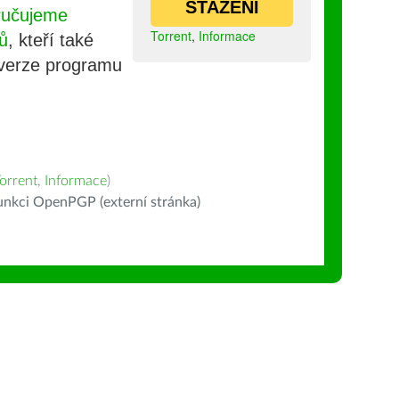
STAŽENÍ
ručujeme
Torrent
,
Informace
ů
, kteří také
 verze programu
orrent
,
Informace
)
nkci OpenPGP (externí stránka)