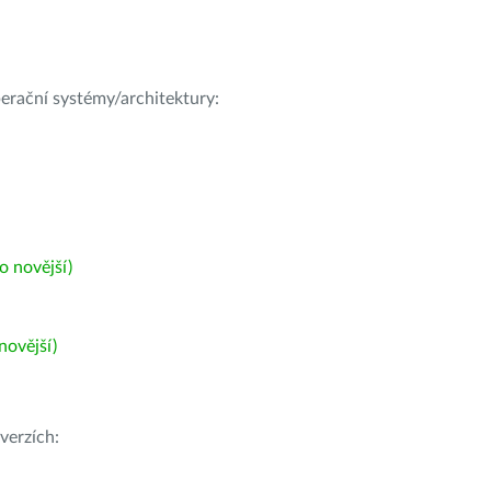
operační systémy/architektury:
 novější)
ovější)
verzích: