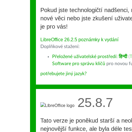
Pokud jste technologičtí nadšenci, 
nové věci nebo jste zkušení uživate
je pro vás!
LibreOffice 26.2.5 poznámky k vydání
Doplňkové stažení:
Přeložené uživatelské prostředí:
हिन्दी
(
T
Software pro správu klíčů
pro novou fu
potřebujete jiný jazyk?
25.8.7
Tato verze je poněkud starší a ne
nejnovější funkce, ale byla déle te