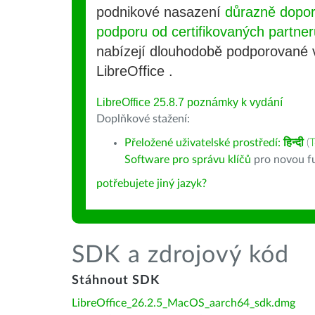
podnikové nasazení
důrazně dopo
podporu od certifikovaných partner
nabízejí dlouhodobě podporované
LibreOffice .
LibreOffice 25.8.7 poznámky k vydání
Doplňkové stažení:
Přeložené uživatelské prostředí:
हिन्दी
(
T
Software pro správu klíčů
pro novou fu
potřebujete jiný jazyk?
SDK a zdrojový kód
Stáhnout SDK
LibreOffice_26.2.5_MacOS_aarch64_sdk.dmg