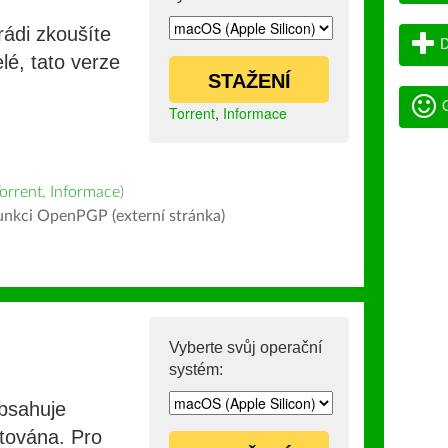
rádi zkoušíte
D
lé, tato verze
STAŽENÍ
G
Torrent
,
Informace
orrent
,
Informace
)
nkci OpenPGP (externí stránka)
Vyberte svůj operační
systém:
obsahuje
stována. Pro