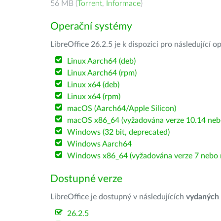
56 MB (
Torrent
,
Informace
)
Operační systémy
LibreOffice 26.2.5 je k dispozici pro následující 
Linux Aarch64 (deb)
Linux Aarch64 (rpm)
Linux x64 (deb)
Linux x64 (rpm)
macOS (Aarch64/Apple Silicon)
macOS x86_64 (vyžadována verze 10.14 nebo
Windows (32 bit, deprecated)
Windows Aarch64
Windows x86_64 (vyžadována verze 7 nebo n
Dostupné verze
LibreOffice je dostupný v následujících
vydaných
26.2.5