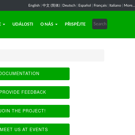
English
|
中文 (简体)
|
Deutsch
|
Español
|
Français
|
Italiano
|
More...
E
UDÁLOSTI
O NÁS
PŘISPĚJTE
DOCUMENTATION
PROVIDE FEEDBACK
JOIN THE PROJECT!
MEET US AT EVENTS