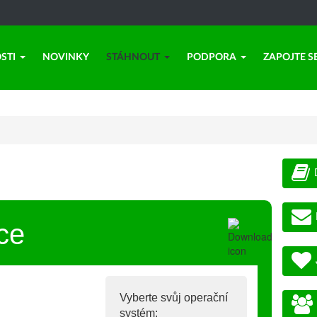
STI
NOVINKY
STÁHNOUT
PODPORA
ZAPOJTE S
ce
Vyberte svůj operační
systém: