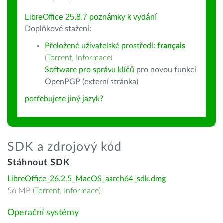
LibreOffice 25.8.7 poznámky k vydání
Doplňkové stažení:
Přeložené uživatelské prostředí:
français
(
Torrent
,
Informace
)
Software pro správu klíčů
pro novou funkci
OpenPGP (externí stránka)
potřebujete jiný jazyk?
SDK a zdrojový kód
Stáhnout SDK
LibreOffice_26.2.5_MacOS_aarch64_sdk.dmg
56 MB (
Torrent
,
Informace
)
Operační systémy