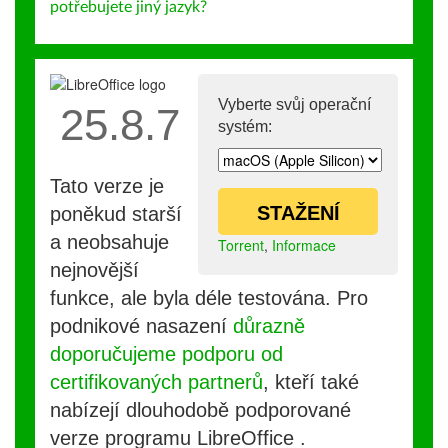
potřebujete jiný jazyk?
Vyberte svůj operační
25.8.7
systém:
Tato verze je
STAŽENÍ
poněkud starší
a neobsahuje
Torrent
,
Informace
nejnovější
funkce, ale byla déle testována. Pro
podnikové nasazení
důrazně
doporučujeme podporu od
certifikovaných partnerů
, kteří také
nabízejí dlouhodobě podporované
verze programu LibreOffice .