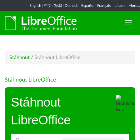
English
|
中文 (简体)
|
Deutsch
|
Español
|
Français
|
Italiano
|
More...
Stáhnout
/
Stáhnout LibreOffice
Stáhnout LibreOffice
Stáhnout
LibreOffice