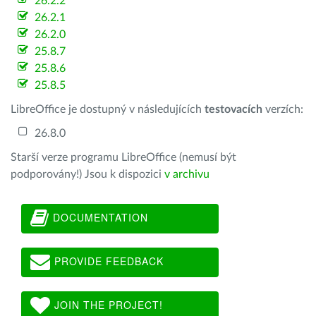
26.2.2
26.2.1
26.2.0
25.8.7
25.8.6
25.8.5
LibreOffice je dostupný v následujících
testovacích
verzích:
26.8.0
Starší verze programu LibreOffice (nemusí být
podporovány!) Jsou k dispozici
v archivu
DOCUMENTATION
PROVIDE FEEDBACK
JOIN THE PROJECT!