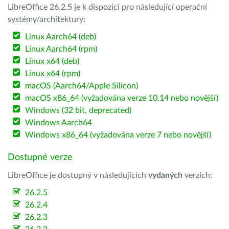
LibreOffice 26.2.5 je k dispozici pro následující operační
systémy/architektury:
Linux Aarch64 (deb)
Linux Aarch64 (rpm)
Linux x64 (deb)
Linux x64 (rpm)
macOS (Aarch64/Apple Silicon)
macOS x86_64 (vyžadována verze 10.14 nebo novější)
Windows (32 bit, deprecated)
Windows Aarch64
Windows x86_64 (vyžadována verze 7 nebo novější)
Dostupné verze
LibreOffice je dostupný v následujících
vydaných
verzích:
26.2.5
26.2.4
26.2.3