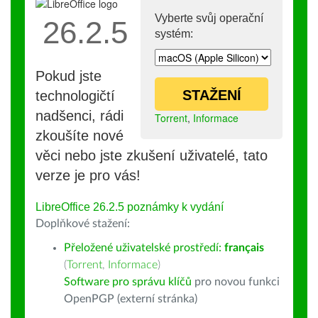
Vyberte svůj operační
26.2.5
systém:
Pokud jste
STAŽENÍ
technologičtí
nadšenci, rádi
Torrent
,
Informace
zkoušíte nové
věci nebo jste zkušení uživatelé, tato
verze je pro vás!
LibreOffice 26.2.5 poznámky k vydání
Doplňkové stažení:
Přeložené uživatelské prostředí:
français
(
Torrent
,
Informace
)
Software pro správu klíčů
pro novou funkci
OpenPGP (externí stránka)