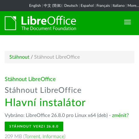
English
|
中文 (简体)
|
Deutsch
|
Español
|
Français
|
Italiano
|
More...
Stáhnout
/
Stáhnout LibreOffice
Stáhnout LibreOffice
Stáhnout LibreOffice
Hlavní instalátor
Vybráno: LibreOffice 26.8.0 pro Linux x64 (deb) -
změnit?
STÁHNOUT VERZI 26.8.0
209 MB (
Torrent
,
Informace
)