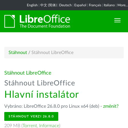
English
|
中文 (简体)
|
Deutsch
|
Español
|
Français
|
Italiano
|
More...
Stáhnout
/
Stáhnout LibreOffice
Stáhnout LibreOffice
Stáhnout LibreOffice
Hlavní instalátor
Vybráno: LibreOffice 26.8.0 pro Linux x64 (deb) -
změnit?
STÁHNOUT VERZI 26.8.0
209 MB (
Torrent
,
Informace
)