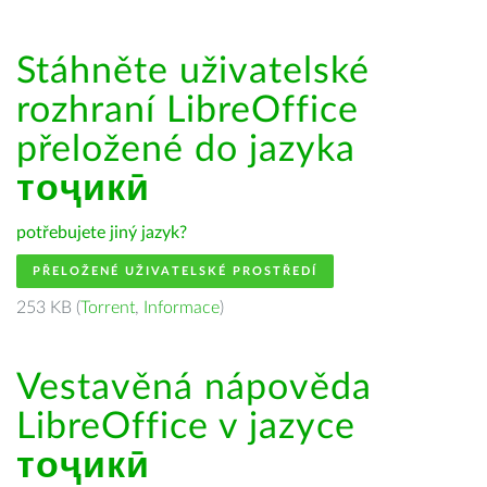
Stáhněte uživatelské
rozhraní LibreOffice
přeložené do jazyka
тоҷикӣ
potřebujete jiný jazyk?
PŘELOŽENÉ UŽIVATELSKÉ PROSTŘEDÍ
253 KB (
Torrent
,
Informace
)
Vestavěná nápověda
LibreOffice v jazyce
тоҷикӣ