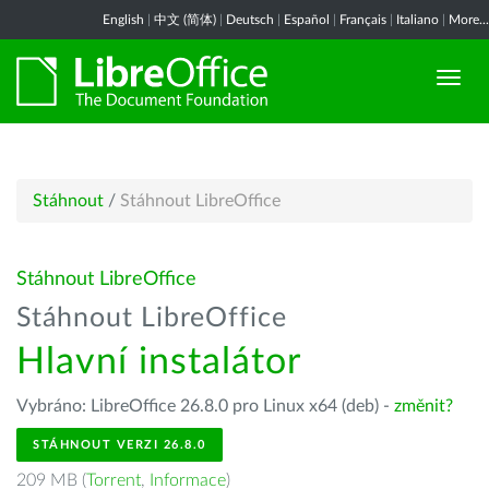
English
|
中文 (简体)
|
Deutsch
|
Español
|
Français
|
Italiano
|
More...
Stáhnout
/
Stáhnout LibreOffice
Stáhnout LibreOffice
Stáhnout LibreOffice
Hlavní instalátor
Vybráno: LibreOffice 26.8.0 pro Linux x64 (deb) -
změnit?
STÁHNOUT VERZI 26.8.0
209 MB (
Torrent
,
Informace
)