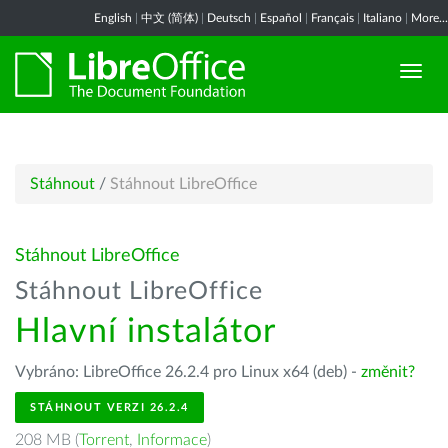
English
|
中文 (简体)
|
Deutsch
|
Español
|
Français
|
Italiano
|
More...
Stáhnout
/
Stáhnout LibreOffice
Stáhnout LibreOffice
Stáhnout LibreOffice
Hlavní instalátor
Vybráno: LibreOffice 26.2.4 pro Linux x64 (deb) -
změnit?
STÁHNOUT VERZI 26.2.4
208 MB (
Torrent
,
Informace
)