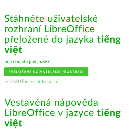
Stáhněte uživatelské
rozhraní LibreOffice
přeložené do jazyka
tiếng
việt
potřebujete jiný jazyk?
PŘELOŽENÉ UŽIVATELSKÉ PROSTŘEDÍ
540 KB (
Torrent
,
Informace
)
Vestavěná nápověda
LibreOffice v jazyce
tiếng
việt