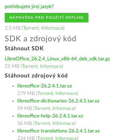
potřebujete jiný jazyk?
NÁPOVĚDA PRO POUŽITÍ OFFLINE
2.5 MB (
Torrent
,
Informace
)
SDK a zdrojový kód
Stáhnout SDK
LibreOffice_26.2.4_Linux_x86-64_deb_sdk.tar.gz
21 MB (
Torrent
,
Informace
)
Stáhnout zdrojový kód
libreoffice-26.2.4.1.tar.xz
279 MB (
Torrent
,
Informace
)
libreoffice-dictionaries-26.2.4.1.tar.xz
59 MB (
Torrent
,
Informace
)
libreoffice-help-26.2.4.1.tar.xz
56 MB (
Torrent
,
Informace
)
libreoffice-translations-26.2.4.1.tar.xz
224 MB (
Torrent
,
Informace
)