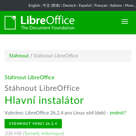
English
|
中文 (简体)
|
Deutsch
|
Español
|
Français
|
Italiano
|
More...
Stáhnout
/
Stáhnout LibreOffice
Stáhnout LibreOffice
Stáhnout LibreOffice
Hlavní instalátor
Vybráno: LibreOffice 26.2.4 pro Linux x64 (deb) -
změnit?
STÁHNOUT VERZI 26.2.4
208 MB (
Torrent
,
Informace
)