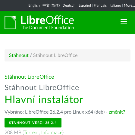
English
|
中文 (简体)
|
Deutsch
|
Español
|
Français
|
Italiano
|
More...
Stáhnout
/
Stáhnout LibreOffice
Stáhnout LibreOffice
Stáhnout LibreOffice
Hlavní instalátor
Vybráno: LibreOffice 26.2.4 pro Linux x64 (deb) -
změnit?
STÁHNOUT VERZI 26.2.4
208 MB (
Torrent
,
Informace
)