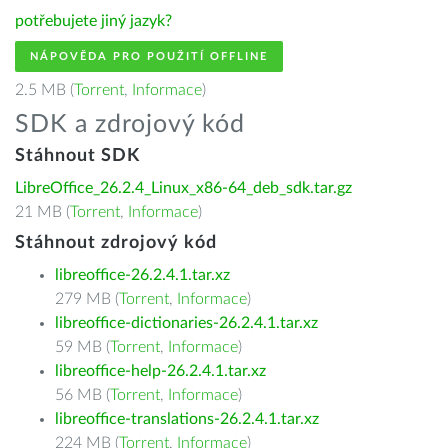
potřebujete jiný jazyk?
NÁPOVĚDA PRO POUŽITÍ OFFLINE
2.5 MB (
Torrent
,
Informace
)
SDK a zdrojový kód
Stáhnout SDK
LibreOffice_26.2.4_Linux_x86-64_deb_sdk.tar.gz
21 MB (
Torrent
,
Informace
)
Stáhnout zdrojový kód
libreoffice-26.2.4.1.tar.xz
279 MB (
Torrent
,
Informace
)
libreoffice-dictionaries-26.2.4.1.tar.xz
59 MB (
Torrent
,
Informace
)
libreoffice-help-26.2.4.1.tar.xz
56 MB (
Torrent
,
Informace
)
libreoffice-translations-26.2.4.1.tar.xz
224 MB (
Torrent
,
Informace
)