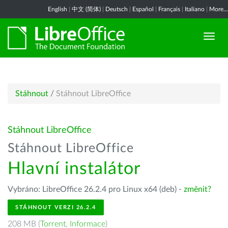
English
|
中文 (简体)
|
Deutsch
|
Español
|
Français
|
Italiano
|
More...
Stáhnout
/
Stáhnout LibreOffice
Stáhnout LibreOffice
Stáhnout LibreOffice
Hlavní instalátor
Vybráno: LibreOffice 26.2.4 pro Linux x64 (deb) -
změnit?
STÁHNOUT VERZI 26.2.4
208 MB (
Torrent
,
Informace
)