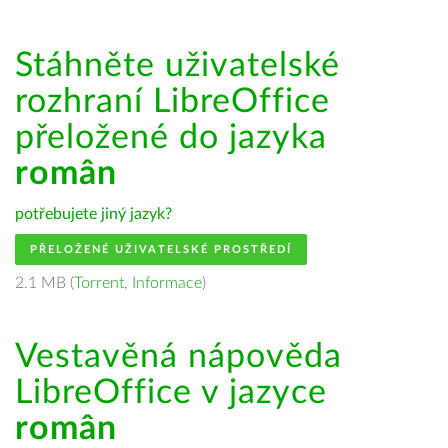
Stáhněte uživatelské
rozhraní LibreOffice
přeložené do jazyka
român
potřebujete jiný jazyk?
PŘELOŽENÉ UŽIVATELSKÉ PROSTŘEDÍ
2.1 MB (
Torrent
,
Informace
)
Vestavěná nápověda
LibreOffice v jazyce
român