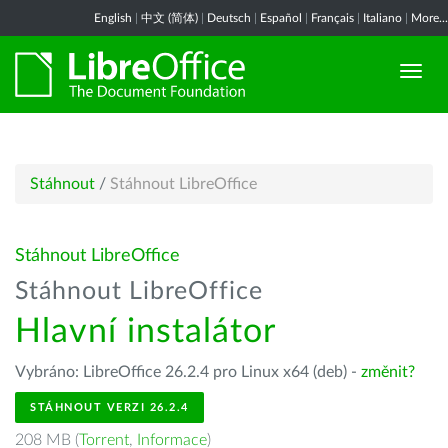
English
|
中文 (简体)
|
Deutsch
|
Español
|
Français
|
Italiano
|
More...
Stáhnout
/
Stáhnout LibreOffice
Stáhnout LibreOffice
Stáhnout LibreOffice
Hlavní instalátor
Vybráno: LibreOffice 26.2.4 pro Linux x64 (deb) -
změnit?
STÁHNOUT VERZI 26.2.4
208 MB (
Torrent
,
Informace
)