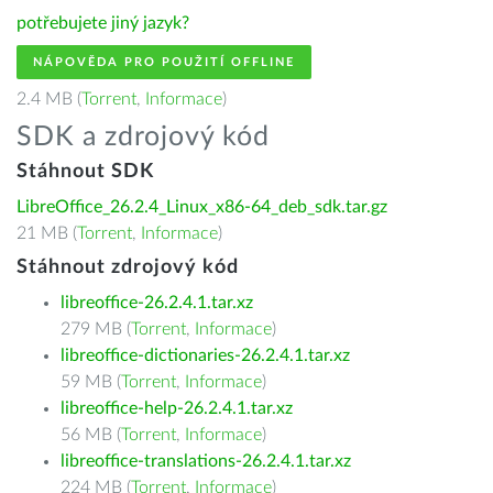
potřebujete jiný jazyk?
NÁPOVĚDA PRO POUŽITÍ OFFLINE
2.4 MB (
Torrent
,
Informace
)
SDK a zdrojový kód
Stáhnout SDK
LibreOffice_26.2.4_Linux_x86-64_deb_sdk.tar.gz
21 MB (
Torrent
,
Informace
)
Stáhnout zdrojový kód
libreoffice-26.2.4.1.tar.xz
279 MB (
Torrent
,
Informace
)
libreoffice-dictionaries-26.2.4.1.tar.xz
59 MB (
Torrent
,
Informace
)
libreoffice-help-26.2.4.1.tar.xz
56 MB (
Torrent
,
Informace
)
libreoffice-translations-26.2.4.1.tar.xz
224 MB (
Torrent
,
Informace
)