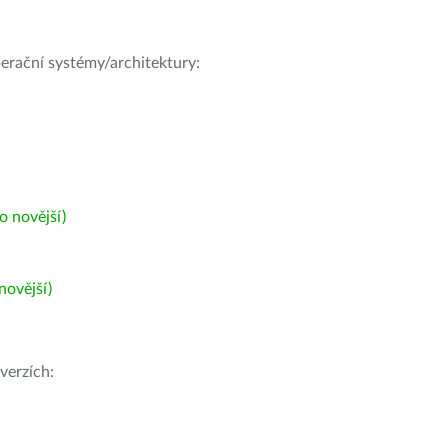
operační systémy/architektury:
 novější)
ovější)
verzích: