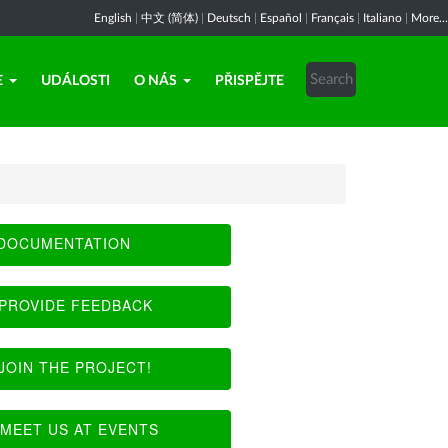
English
|
中文 (简体)
|
Deutsch
|
Español
|
Français
|
Italiano
|
More...
E
UDÁLOSTI
O NÁS
PŘISPĚJTE
DOCUMENTATION
PROVIDE FEEDBACK
JOIN THE PROJECT!
MEET US AT EVENTS