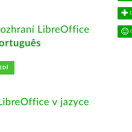
D
rozhraní LibreOffice
G
ortuguês
EDÍ
ibreOffice v jazyce