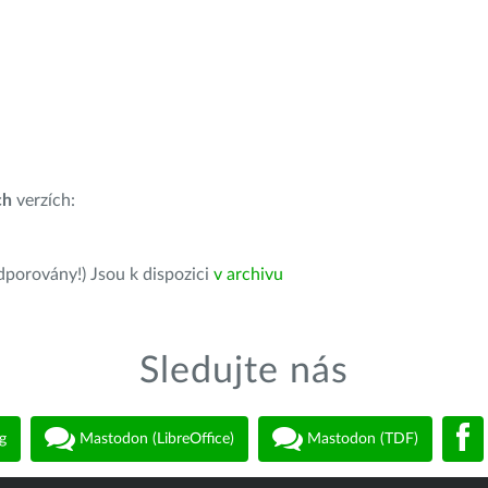
ch
verzích:
dporovány!) Jsou k dispozici
v archivu
Sledujte nás
g
Mastodon (LibreOffice)
Mastodon (TDF)