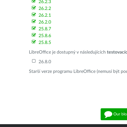
26.2.3
26.2.2
26.2.1
26.2.0
25.8.7
25.8.6
25.8.5
LibreOffice je dostupný v následujících
testovací
26.8.0
Starší verze programu LibreOffice (nemusí být po
Our blo