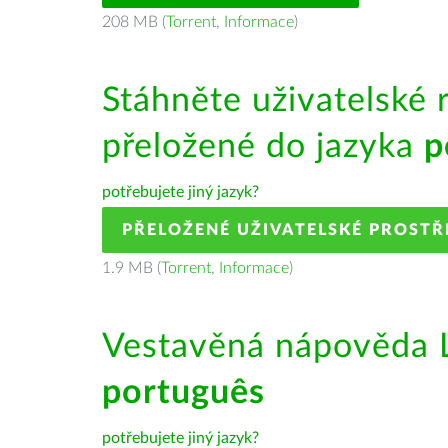
208 MB (
Torrent
,
Informace
)
Stáhněte uživatelské 
přeložené do jazyka
p
potřebujete jiný jazyk?
PŘELOŽENÉ UŽIVATELSKÉ PROSTŘ
1.9 MB (
Torrent
,
Informace
)
Vestavěná nápověda L
português
potřebujete jiný jazyk?