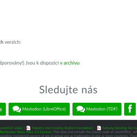
ch
verzích:
dporovány!) Jsou k dispozici
v archivu
Sledujte nás
g
Mastodon (LibreOffice)
Mastodon (TDF)
osobních údajů)
|
Statutes (non-binding English translation)
-
Satzung (binding Germa
tribution-Share Alike 3.0 License
. This does not include the source code of LibreOffice, w
nding registered owners or are in actual use as trademarks in one or more countries. Their 