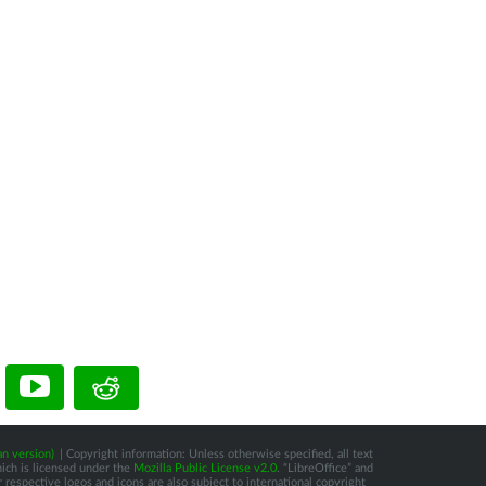
n version)
| Copyright information: Unless otherwise specified, all text
hich is licensed under the
Mozilla Public License v2.0
. “LibreOffice” and
respective logos and icons are also subject to international copyright