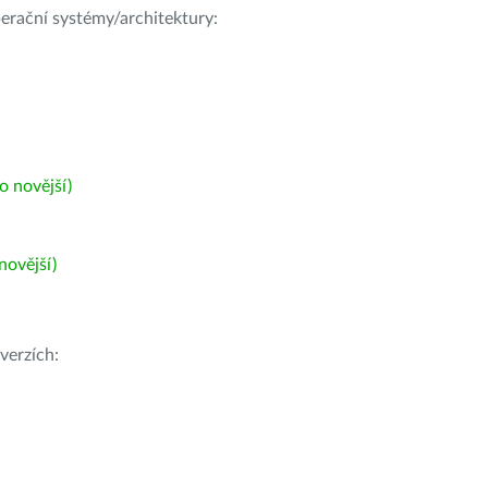
operační systémy/architektury:
 novější)
ovější)
verzích: