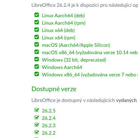
LibreOffice 26.2.4 je k dispozici pro následující 
Linux Aarch64 (deb)
Linux Aarch64 (rpm)
Linux x64 (deb)
Linux x64 (rpm)
macOS (Aarch64/Apple Silicon)
macOS x86_64 (vyžadována verze 10.14 nebo
Windows (32 bit, deprecated)
Windows Aarch64
Windows x86_64 (vyžadována verze 7 nebo n
Dostupné verze
LibreOffice je dostupný v následujících
vydaných
26.2.5
26.2.4
26.2.3
26.2.2