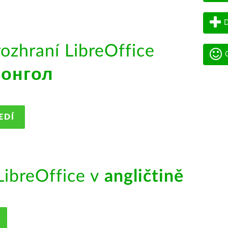
D
rozhraní LibreOffice
G
онгол
EDÍ
ibreOffice v
angličtině