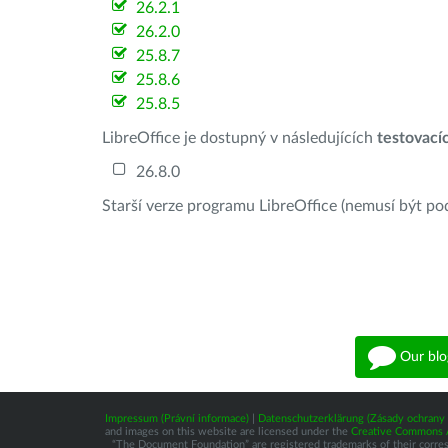
26.2.1
26.2.0
25.8.7
25.8.6
25.8.5
LibreOffice je dostupný v následujících
testovací
26.8.0
Starší verze programu LibreOffice (nemusí být po
Our blo
Impressum (Právní informace)
|
Datenschutzerklärung (Zásady ochrany 
and images on this website are licensed under the
Creative Commons At
“The Document Foundation” are registered trademarks of their correspo