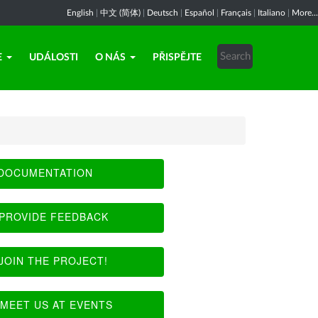
English
|
中文 (简体)
|
Deutsch
|
Español
|
Français
|
Italiano
|
More...
E
UDÁLOSTI
O NÁS
PŘISPĚJTE
DOCUMENTATION
PROVIDE FEEDBACK
JOIN THE PROJECT!
MEET US AT EVENTS