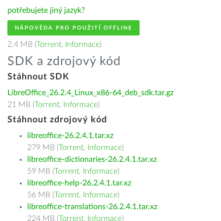
potřebujete jiný jazyk?
NÁPOVĚDA PRO POUŽITÍ OFFLINE
2.4 MB (
Torrent
,
Informace
)
SDK a zdrojový kód
Stáhnout SDK
LibreOffice_26.2.4_Linux_x86-64_deb_sdk.tar.gz
21 MB (
Torrent
,
Informace
)
Stáhnout zdrojový kód
libreoffice-26.2.4.1.tar.xz
279 MB (
Torrent
,
Informace
)
libreoffice-dictionaries-26.2.4.1.tar.xz
59 MB (
Torrent
,
Informace
)
libreoffice-help-26.2.4.1.tar.xz
56 MB (
Torrent
,
Informace
)
libreoffice-translations-26.2.4.1.tar.xz
224 MB (
Torrent
,
Informace
)