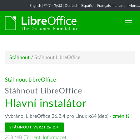
English
|
中文 (简体)
|
Deutsch
|
Español
|
Français
|
Italiano
|
More...
Stáhnout
/
Stáhnout LibreOffice
Stáhnout LibreOffice
Stáhnout LibreOffice
Hlavní instalátor
Vybráno: LibreOffice 26.2.4 pro Linux x64 (deb) -
změnit?
STÁHNOUT VERZI 26.2.4
208 MB (
Torrent
,
Informace
)