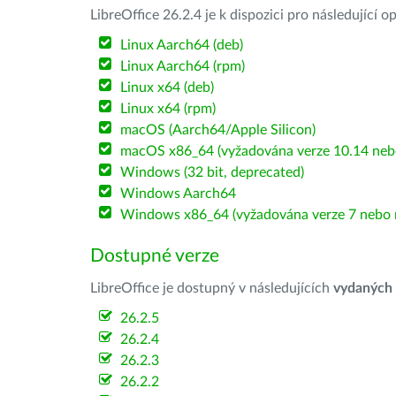
LibreOffice 26.2.4 je k dispozici pro následující 
Linux Aarch64 (deb)
Linux Aarch64 (rpm)
Linux x64 (deb)
Linux x64 (rpm)
macOS (Aarch64/Apple Silicon)
macOS x86_64 (vyžadována verze 10.14 nebo
Windows (32 bit, deprecated)
Windows Aarch64
Windows x86_64 (vyžadována verze 7 nebo n
Dostupné verze
LibreOffice je dostupný v následujících
vydaných
26.2.5
26.2.4
26.2.3
26.2.2