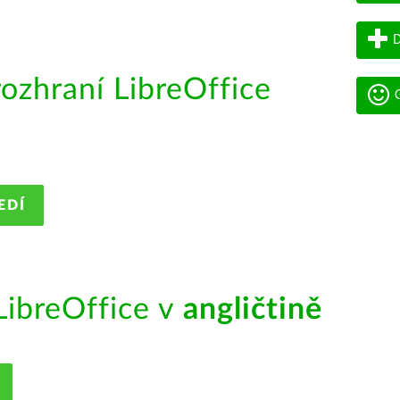
D
rozhraní LibreOffice
G
EDÍ
ibreOffice v
angličtině