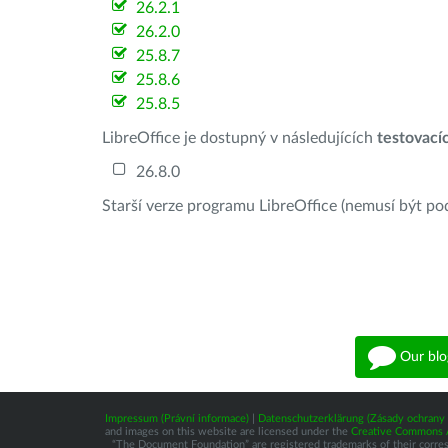
26.2.1
26.2.0
25.8.7
25.8.6
25.8.5
LibreOffice je dostupný v následujících
testovací
26.8.0
Starší verze programu LibreOffice (nemusí být po
Our blo
Impressum (Právní informace)
|
Datenschutzerklärung (Zásady ochrany 
and images on this website are licensed under the
Creative Commons At
“The Document Foundation” are registered trademarks of their correspo