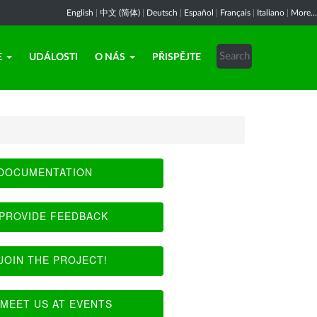
English
|
中文 (简体)
|
Deutsch
|
Español
|
Français
|
Italiano
|
More...
E
UDÁLOSTI
O NÁS
PŘISPĚJTE
DOCUMENTATION
PROVIDE FEEDBACK
JOIN THE PROJECT!
MEET US AT EVENTS