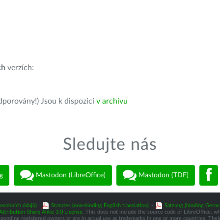
ch
verzích:
dporovány!) Jsou k dispozici
v archivu
Sledujte nás
g
Mastodon (LibreOffice)
Mastodon (TDF)
osobních údajů)
|
Statutes (non-binding English translation)
-
Satzung (binding Germa
tribution-Share Alike 3.0 License
. This does not include the source code of LibreOffice, w
nding registered owners or are in actual use as trademarks in one or more countries. Their 