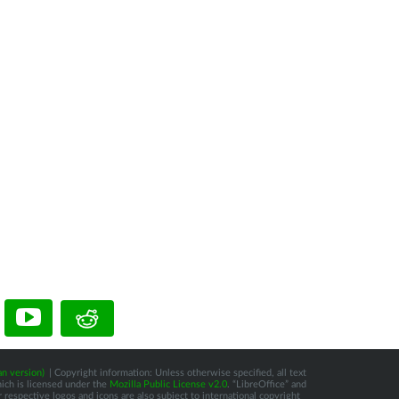
n version)
| Copyright information: Unless otherwise specified, all text
hich is licensed under the
Mozilla Public License v2.0
. “LibreOffice” and
respective logos and icons are also subject to international copyright