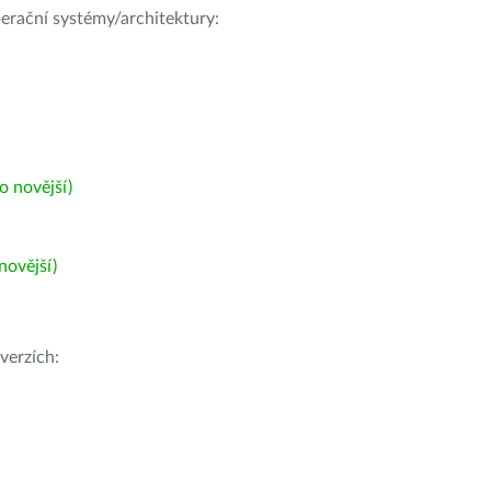
operační systémy/architektury:
 novější)
ovější)
verzích: