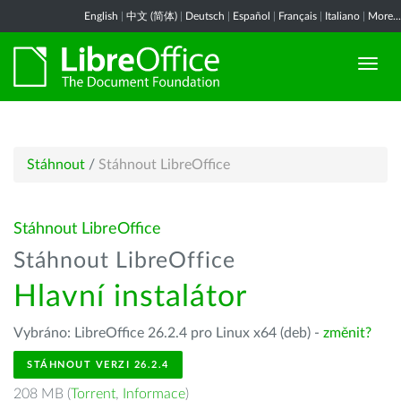
English
|
中文 (简体)
|
Deutsch
|
Español
|
Français
|
Italiano
|
More...
Stáhnout
/
Stáhnout LibreOffice
Stáhnout LibreOffice
Stáhnout LibreOffice
Hlavní instalátor
Vybráno: LibreOffice 26.2.4 pro Linux x64 (deb) -
změnit?
STÁHNOUT VERZI 26.2.4
208 MB (
Torrent
,
Informace
)