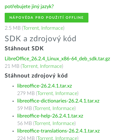
potřebujete jiný jazyk?
NÁPOVĚDA PRO POUŽITÍ OFFLINE
2.5 MB (
Torrent
,
Informace
)
SDK a zdrojový kód
Stáhnout SDK
LibreOffice_26.2.4_Linux_x86-64_deb_sdk.tar.gz
21 MB (
Torrent
,
Informace
)
Stáhnout zdrojový kód
libreoffice-26.2.4.1.tar.xz
279 MB (
Torrent
,
Informace
)
libreoffice-dictionaries-26.2.4.1.tar.xz
59 MB (
Torrent
,
Informace
)
libreoffice-help-26.2.4.1.tar.xz
56 MB (
Torrent
,
Informace
)
libreoffice-translations-26.2.4.1.tar.xz
224 MB (
Torrent
,
Informace
)