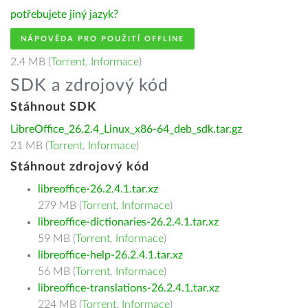
potřebujete jiný jazyk?
NÁPOVĚDA PRO POUŽITÍ OFFLINE
2.4 MB (
Torrent
,
Informace
)
SDK a zdrojový kód
Stáhnout SDK
LibreOffice_26.2.4_Linux_x86-64_deb_sdk.tar.gz
21 MB (
Torrent
,
Informace
)
Stáhnout zdrojový kód
libreoffice-26.2.4.1.tar.xz
279 MB (
Torrent
,
Informace
)
libreoffice-dictionaries-26.2.4.1.tar.xz
59 MB (
Torrent
,
Informace
)
libreoffice-help-26.2.4.1.tar.xz
56 MB (
Torrent
,
Informace
)
libreoffice-translations-26.2.4.1.tar.xz
224 MB (
Torrent
,
Informace
)