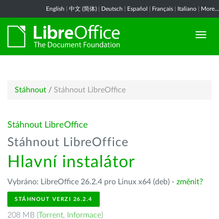
English
|
中文 (简体)
|
Deutsch
|
Español
|
Français
|
Italiano
|
More...
Stáhnout
/
Stáhnout LibreOffice
Stáhnout LibreOffice
Stáhnout LibreOffice
Hlavní instalátor
Vybráno: LibreOffice 26.2.4 pro Linux x64 (deb) -
změnit?
STÁHNOUT VERZI 26.2.4
208 MB (
Torrent
,
Informace
)