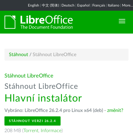
English
|
中文 (简体)
|
Deutsch
|
Español
|
Français
|
Italiano
|
More...
Stáhnout
/
Stáhnout LibreOffice
Stáhnout LibreOffice
Stáhnout LibreOffice
Hlavní instalátor
Vybráno: LibreOffice 26.2.4 pro Linux x64 (deb) -
změnit?
STÁHNOUT VERZI 26.2.4
208 MB (
Torrent
,
Informace
)