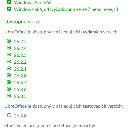
Windows Aarch64
Windows x86_64 (vyžadována verze 7 nebo novější)
Dostupné verze
LibreOffice je dostupný v následujících
vydaných
verzích:
26.2.5
26.2.4
26.2.3
26.2.2
26.2.1
26.2.0
25.8.7
25.8.6
25.8.5
LibreOffice je dostupný v následujících
testovacích
verzích:
26.8.0
Starší verze programu LibreOffice (nemusí být