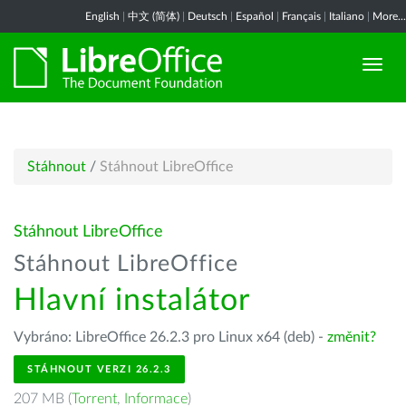
English
|
中文 (简体)
|
Deutsch
|
Español
|
Français
|
Italiano
|
More...
Stáhnout
/
Stáhnout LibreOffice
Stáhnout LibreOffice
Stáhnout LibreOffice
Hlavní instalátor
Vybráno: LibreOffice 26.2.3 pro Linux x64 (deb) -
změnit?
STÁHNOUT VERZI 26.2.3
207 MB (
Torrent
,
Informace
)