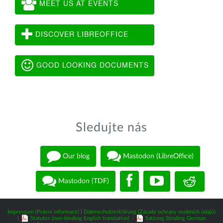
MEET US AT EVENTS
DISCOVER LIBREOFFICE
GOOD LOOKING DOCUMENTS
Sledujte nás
Our blog
Mastodon (LibreOffice)
Mastodon (TDF)
Impressum (Právní informace)
|
Datenschutzerklärung (Zásady ochrany osobních údajů)
|
Statutes (non-binding English translation)
-
Satzung (binding German