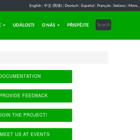
English
|
中文 (简体)
|
Deutsch
|
Español
|
Français
|
Italiano
|
More...
E
UDÁLOSTI
O NÁS
PŘISPĚJTE
DOCUMENTATION
PROVIDE FEEDBACK
JOIN THE PROJECT!
MEET US AT EVENTS