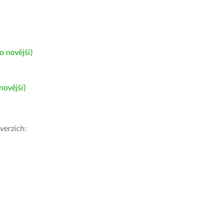
 novější)
ovější)
verzích: