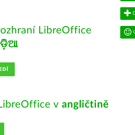
D
rozhraní LibreOffice
G
ଡ଼ିଆ
EDÍ
ibreOffice v
angličtině