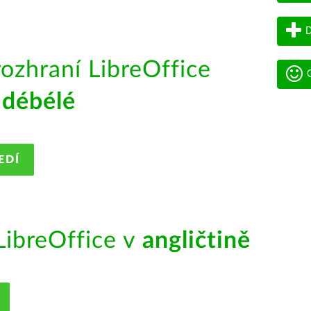
D
rozhraní LibreOffice
G
débélé
EDÍ
ibreOffice v
angličtině