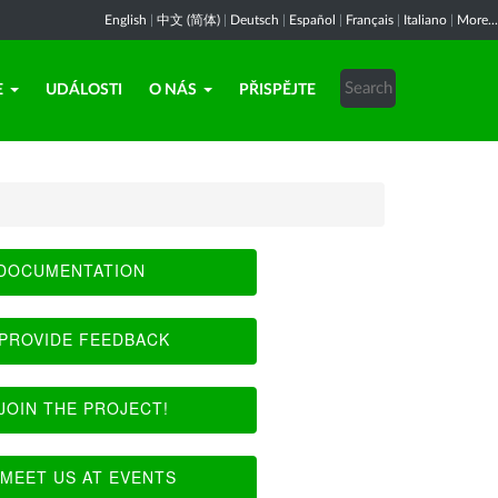
English
|
中文 (简体)
|
Deutsch
|
Español
|
Français
|
Italiano
|
More...
E
UDÁLOSTI
O NÁS
PŘISPĚJTE
DOCUMENTATION
PROVIDE FEEDBACK
JOIN THE PROJECT!
MEET US AT EVENTS