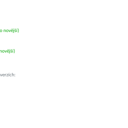
 novější)
ovější)
verzích: