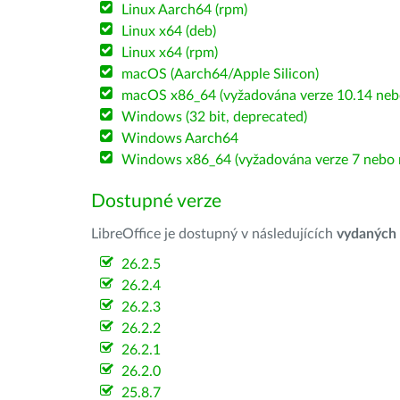
Linux Aarch64 (rpm)
Linux x64 (deb)
Linux x64 (rpm)
macOS (Aarch64/Apple Silicon)
macOS x86_64 (vyžadována verze 10.14 nebo
Windows (32 bit, deprecated)
Windows Aarch64
Windows x86_64 (vyžadována verze 7 nebo n
Dostupné verze
LibreOffice je dostupný v následujících
vydaných
26.2.5
26.2.4
26.2.3
26.2.2
26.2.1
26.2.0
25.8.7