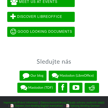
MEET US AT EVENTS
DISCOVER LIBREOFFICE
GOOD LOOKING DOCUMENTS
Sledujte nás
Our blog
Mastodon (LibreOffice)
Mastodon (TDF)
Impressum (Právní informace)
|
Datenschutzerklärung (Zásady ochrany osobních údajů)
|
Statutes (non-binding English translation)
-
Satzung (binding German