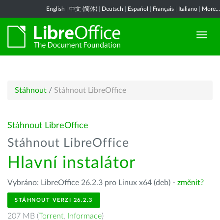
English
|
中文 (简体)
|
Deutsch
|
Español
|
Français
|
Italiano
|
More...
Stáhnout
/
Stáhnout LibreOffice
Stáhnout LibreOffice
Stáhnout LibreOffice
Hlavní instalátor
Vybráno: LibreOffice 26.2.3 pro Linux x64 (deb) -
změnit?
STÁHNOUT VERZI 26.2.3
207 MB (
Torrent
,
Informace
)