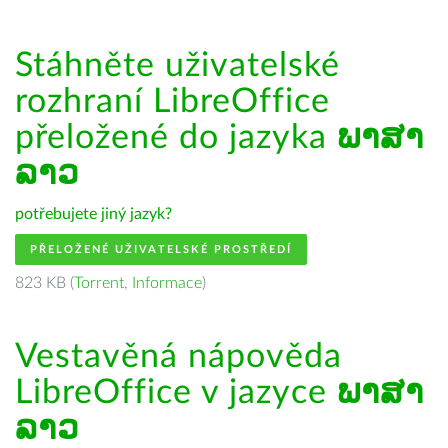
Stáhněte uživatelské
rozhraní LibreOffice
přeložené do jazyka
ພາສາ
ລາວ
potřebujete jiný jazyk?
PŘELOŽENÉ UŽIVATELSKÉ PROSTŘEDÍ
823 KB (
Torrent
,
Informace
)
Vestavěná nápověda
LibreOffice v jazyce
ພາສາ
ລາວ