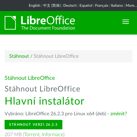
English
|
中文 (简体)
|
Deutsch
|
Español
|
Français
|
Italiano
|
More...
Stáhnout
/
Stáhnout LibreOffice
Stáhnout LibreOffice
Stáhnout LibreOffice
Hlavní instalátor
Vybráno: LibreOffice 26.2.3 pro Linux x64 (deb) -
změnit?
STÁHNOUT VERZI 26.2.3
207 MB (
Torrent
,
Informace
)