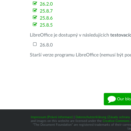
26.2.0
25.8.7
25.8.6
25.8.5
LibreOffice je dostupný v následujících
testovací
26.8.0
Starší verze programu LibreOffice (nemusí být po
Our blo
Impressum (Právní informace)
|
Datenschutzerklärung (Zásady ochrany 
and images on this website are licensed under the
Creative Commons At
“The Document Foundation” are registered trademarks of their correspo
la