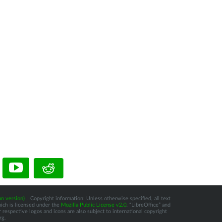
n version)
| Copyright information: Unless otherwise specified, all text
hich is licensed under the
Mozilla Public License v2.0
. “LibreOffice” and
respective logos and icons are also subject to international copyright
rg.