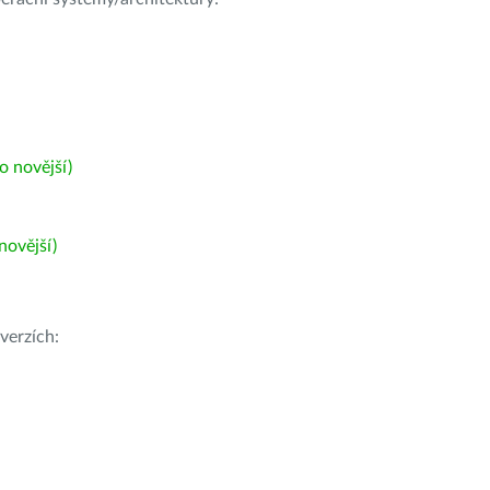
 novější)
ovější)
verzích: