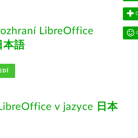
D
rozhraní LibreOffice
G
日本語
EDÍ
ibreOffice v jazyce
日本