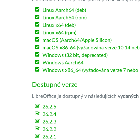
Linux Aarch64 (deb)
Linux Aarch64 (rpm)
Linux x64 (deb)
Linux x64 (rpm)
macOS (Aarch64/Apple Silicon)
macOS x86_64 (vyžadována verze 10.14 nebo
Windows (32 bit, deprecated)
Windows Aarch64
Windows x86_64 (vyžadována verze 7 nebo n
Dostupné verze
LibreOffice je dostupný v následujících
vydaných
26.2.5
26.2.4
26.2.3
26.2.2
26.2.1