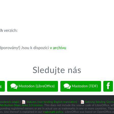
ch
verzích:
dporovány!) Jsou k dispozici
v archivu
Sledujte nás
g
Mastodon (LibreOffice)
Mastodon (TDF)
osobních údajů)
|
Statutes (non-binding English translation)
-
Satzung (binding Germa
tribution-Share Alike 3.0 License
. This does not include the source code of LibreOffice, w
nding registered owners or are in actual use as trademarks in one or more countries. Their 
ws. Use thereof is explained in our
trademark policy
. LibreOffice was based on OpenOffice.o