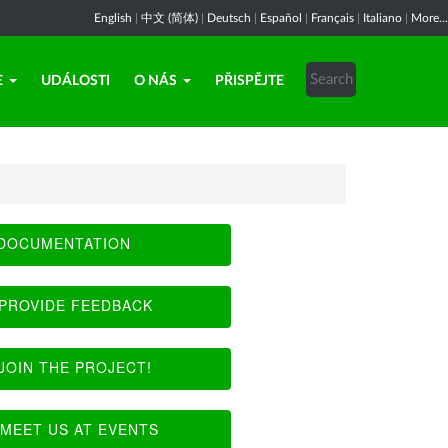
English
|
中文 (简体)
|
Deutsch
|
Español
|
Français
|
Italiano
|
More...
E
UDÁLOSTI
O NÁS
PŘISPĚJTE
DOCUMENTATION
PROVIDE FEEDBACK
JOIN THE PROJECT!
MEET US AT EVENTS