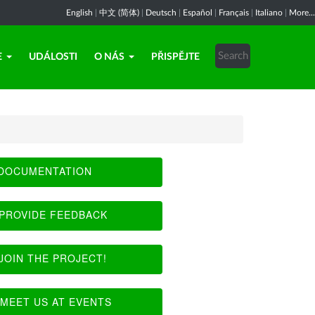
English
|
中文 (简体)
|
Deutsch
|
Español
|
Français
|
Italiano
|
More...
E
UDÁLOSTI
O NÁS
PŘISPĚJTE
DOCUMENTATION
PROVIDE FEEDBACK
JOIN THE PROJECT!
MEET US AT EVENTS