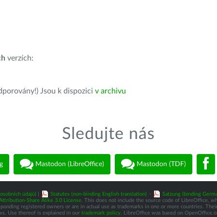
ch
verzích:
dporovány!) Jsou k dispozici
v archivu
Sledujte nás
g
Mastodon (LibreOffice)
Mastodon (TDF)
osobních údajů)
|
Statutes (non-binding English translation)
-
Satzung (binding Germa
tribution-Share Alike 3.0 License
. This does not include the source code of LibreOffice, w
nding registered owners or are in actual use as trademarks in one or more countries. Their 
ws. Use thereof is explained in our
trademark policy
. LibreOffice was based on OpenOffice.o