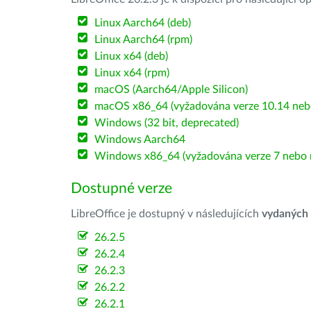
Linux Aarch64 (deb)
Linux Aarch64 (rpm)
Linux x64 (deb)
Linux x64 (rpm)
macOS (Aarch64/Apple Silicon)
macOS x86_64 (vyžadována verze 10.14 nebo
Windows (32 bit, deprecated)
Windows Aarch64
Windows x86_64 (vyžadována verze 7 nebo n
Dostupné verze
LibreOffice je dostupný v následujících
vydaných
26.2.5
26.2.4
26.2.3
26.2.2
26.2.1