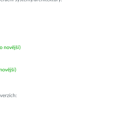
 novější)
ovější)
verzích: