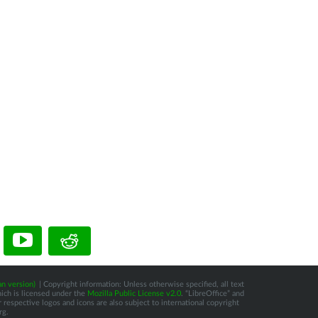
n version)
| Copyright information: Unless otherwise specified, all text
hich is licensed under the
Mozilla Public License v2.0
. “LibreOffice” and
respective logos and icons are also subject to international copyright
rg.