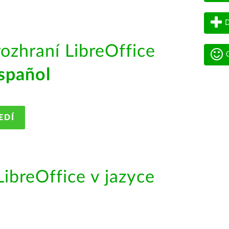
D
rozhraní LibreOffice
G
spañol
EDÍ
ibreOffice v jazyce