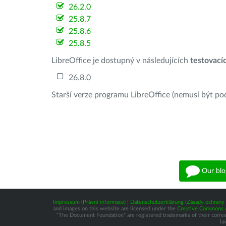
26.2.0
25.8.7
25.8.6
25.8.5
LibreOffice je dostupný v následujících
testovací
26.8.0
Starší verze programu LibreOffice (nemusí být po
Our blo
Impressum (Právní informace)
|
Datenschutzerklärung (Zásady ochrany 
and images on this website are licensed under the
Creative Commons At
“The Document Foundation” are registered trademarks of their correspo
la