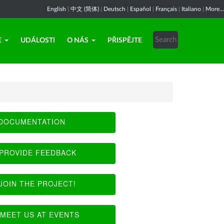
English
|
中文 (简体)
|
Deutsch
|
Español
|
Français
|
Italiano
|
More...
E
UDÁLOSTI
O NÁS
PŘISPĚJTE
DOCUMENTATION
PROVIDE FEEDBACK
JOIN THE PROJECT!
MEET US AT EVENTS