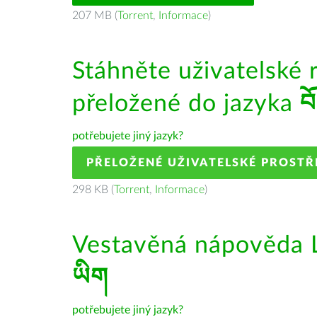
207 MB (
Torrent
,
Informace
)
Stáhněte uživatelské 
přeložené do jazyka
བ
potřebujete jiný jazyk?
PŘELOŽENÉ UŽIVATELSKÉ PROSTŘ
298 KB (
Torrent
,
Informace
)
Vestavěná nápověda L
ཡིག
potřebujete jiný jazyk?