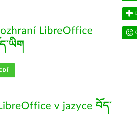
D
rozhraní LibreOffice
G
ོད་ཡིག
EDÍ
ibreOffice v jazyce
བོད་