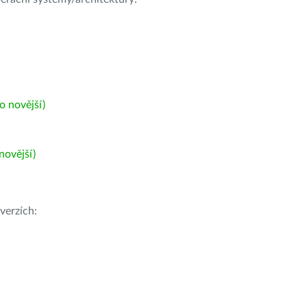
 novější)
ovější)
verzích: