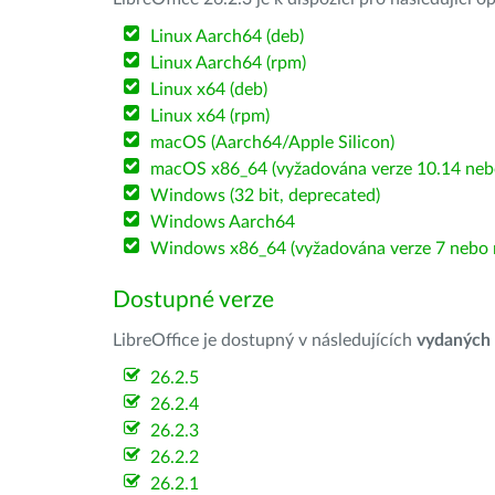
Linux Aarch64 (deb)
Linux Aarch64 (rpm)
Linux x64 (deb)
Linux x64 (rpm)
macOS (Aarch64/Apple Silicon)
macOS x86_64 (vyžadována verze 10.14 nebo
Windows (32 bit, deprecated)
Windows Aarch64
Windows x86_64 (vyžadována verze 7 nebo n
Dostupné verze
LibreOffice je dostupný v následujících
vydaných
26.2.5
26.2.4
26.2.3
26.2.2
26.2.1