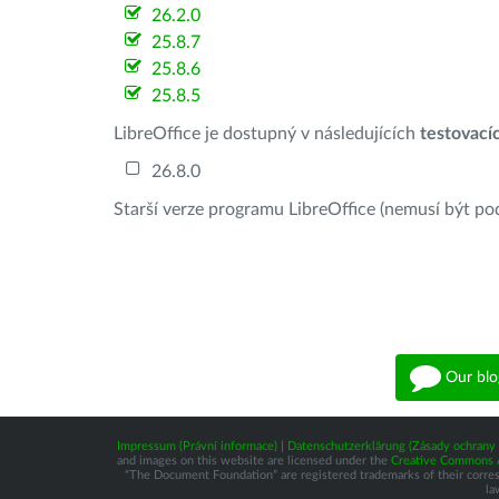
26.2.0
25.8.7
25.8.6
25.8.5
LibreOffice je dostupný v následujících
testovací
26.8.0
Starší verze programu LibreOffice (nemusí být po
Our blo
Impressum (Právní informace)
|
Datenschutzerklärung (Zásady ochrany 
and images on this website are licensed under the
Creative Commons At
“The Document Foundation” are registered trademarks of their correspo
la