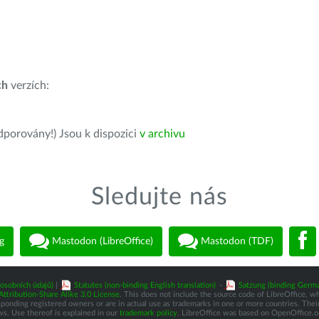
ch
verzích:
dporovány!) Jsou k dispozici
v archivu
Sledujte nás
g
Mastodon (LibreOffice)
Mastodon (TDF)
osobních údajů)
|
Statutes (non-binding English translation)
-
Satzung (binding Germa
tribution-Share Alike 3.0 License
. This does not include the source code of LibreOffice, w
nding registered owners or are in actual use as trademarks in one or more countries. Their 
ws. Use thereof is explained in our
trademark policy
. LibreOffice was based on OpenOffice.o