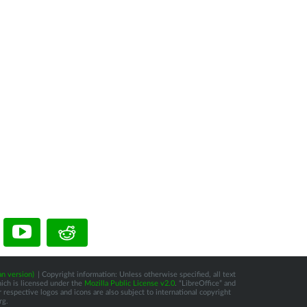
n version)
| Copyright information: Unless otherwise specified, all text
hich is licensed under the
Mozilla Public License v2.0
. “LibreOffice” and
respective logos and icons are also subject to international copyright
rg.