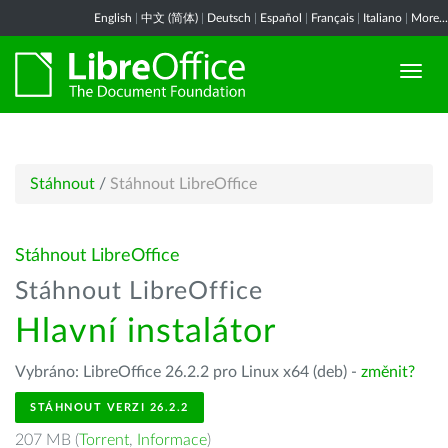
English
|
中文 (简体)
|
Deutsch
|
Español
|
Français
|
Italiano
|
More...
Stáhnout
/
Stáhnout LibreOffice
Stáhnout LibreOffice
Stáhnout LibreOffice
Hlavní instalátor
Vybráno: LibreOffice 26.2.2 pro Linux x64 (deb) -
změnit?
STÁHNOUT VERZI 26.2.2
207 MB (
Torrent
,
Informace
)