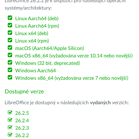
LibreOffice 26.2.2 je k dispozici pro následující operační
systémy/architektury:
Linux Aarch64 (deb)
Linux Aarch64 (rpm)
Linux x64 (deb)
Linux x64 (rpm)
macOS (Aarch64/Apple Silicon)
macOS x86_64 (vyžadována verze 10.14 nebo novější)
Windows (32 bit, deprecated)
Windows Aarch64
Windows x86_64 (vyžadována verze 7 nebo novější)
Dostupné verze
LibreOffice je dostupný v následujících
vydaných
verzích:
26.2.5
26.2.4
26.2.3
26.2.2