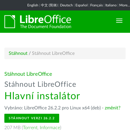
English
|
中文 (简体)
|
Deutsch
|
Español
|
Français
|
Italiano
|
More...
Stáhnout
/
Stáhnout LibreOffice
Stáhnout LibreOffice
Stáhnout LibreOffice
Hlavní instalátor
Vybráno: LibreOffice 26.2.2 pro Linux x64 (deb) -
změnit?
STÁHNOUT VERZI 26.2.2
207 MB (
Torrent
,
Informace
)