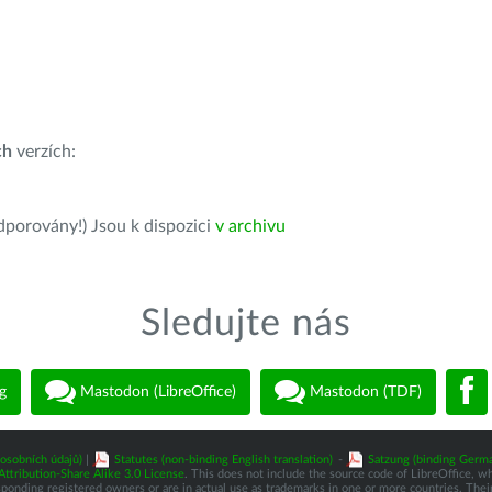
ch
verzích:
dporovány!) Jsou k dispozici
v archivu
Sledujte nás
g
Mastodon (LibreOffice)
Mastodon (TDF)
osobních údajů)
|
Statutes (non-binding English translation)
-
Satzung (binding Germa
tribution-Share Alike 3.0 License
. This does not include the source code of LibreOffice, w
nding registered owners or are in actual use as trademarks in one or more countries. Their 