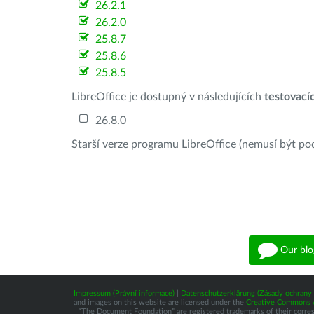
26.2.1
26.2.0
25.8.7
25.8.6
25.8.5
LibreOffice je dostupný v následujících
testovací
26.8.0
Starší verze programu LibreOffice (nemusí být po
Our blo
Impressum (Právní informace)
|
Datenschutzerklärung (Zásady ochrany 
and images on this website are licensed under the
Creative Commons At
“The Document Foundation” are registered trademarks of their correspo