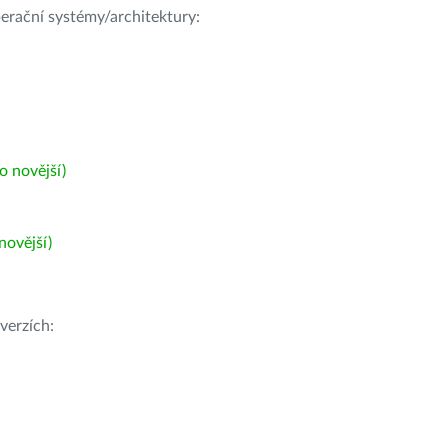
operační systémy/architektury:
 novější)
ovější)
verzích: