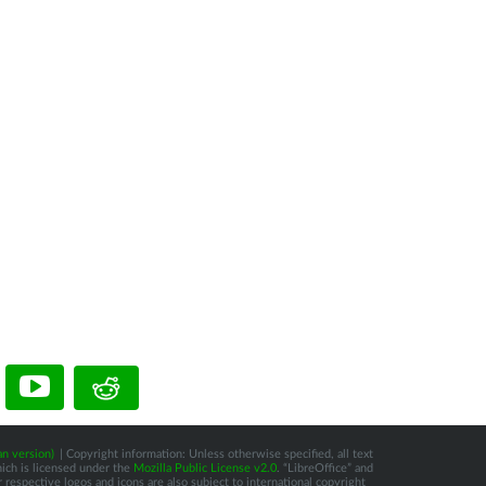
n version)
| Copyright information: Unless otherwise specified, all text
hich is licensed under the
Mozilla Public License v2.0
. “LibreOffice” and
respective logos and icons are also subject to international copyright