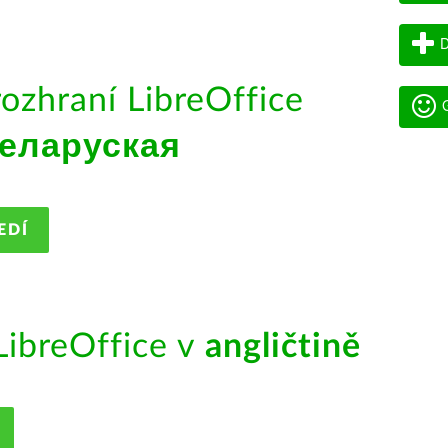
D
rozhraní LibreOffice
G
еларуская
EDÍ
ibreOffice v
angličtině