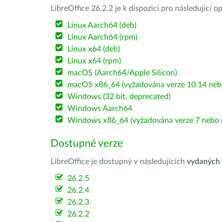
LibreOffice 26.2.2 je k dispozici pro následující 
Linux Aarch64 (deb)
Linux Aarch64 (rpm)
Linux x64 (deb)
Linux x64 (rpm)
macOS (Aarch64/Apple Silicon)
macOS x86_64 (vyžadována verze 10.14 nebo
Windows (32 bit, deprecated)
Windows Aarch64
Windows x86_64 (vyžadována verze 7 nebo n
Dostupné verze
LibreOffice je dostupný v následujících
vydaných
26.2.5
26.2.4
26.2.3
26.2.2