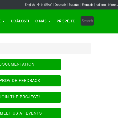
English
|
中文 (简体)
|
Deutsch
|
Español
|
Français
|
Italiano
|
More...
E
UDÁLOSTI
O NÁS
PŘISPĚJTE
DOCUMENTATION
PROVIDE FEEDBACK
JOIN THE PROJECT!
MEET US AT EVENTS