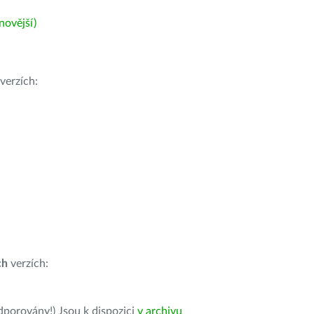
ovější)
verzích:
ch
verzích:
dporovány!) Jsou k dispozici
v archivu