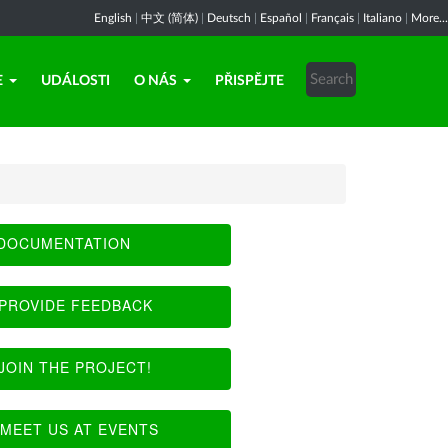
English
|
中文 (简体)
|
Deutsch
|
Español
|
Français
|
Italiano
|
More...
E
UDÁLOSTI
O NÁS
PŘISPĚJTE
DOCUMENTATION
PROVIDE FEEDBACK
JOIN THE PROJECT!
MEET US AT EVENTS