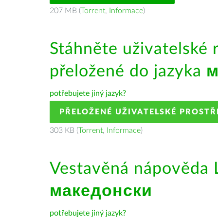
207 MB (
Torrent
,
Informace
)
Stáhněte uživatelské 
přeložené do jazyka
м
potřebujete jiný jazyk?
PŘELOŽENÉ UŽIVATELSKÉ PROSTŘ
303 KB (
Torrent
,
Informace
)
Vestavěná nápověda L
македонски
potřebujete jiný jazyk?