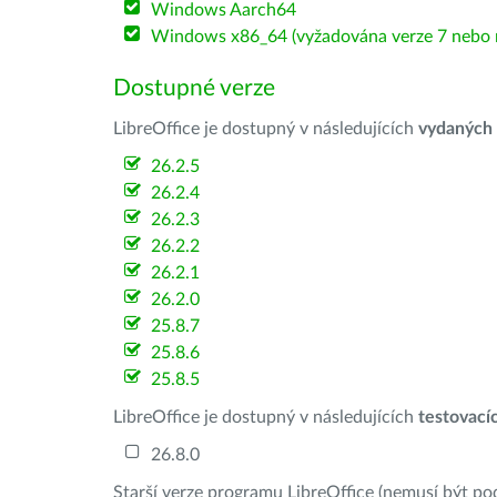
Windows Aarch64
Windows x86_64 (vyžadována verze 7 nebo n
Dostupné verze
LibreOffice je dostupný v následujících
vydaných
26.2.5
26.2.4
26.2.3
26.2.2
26.2.1
26.2.0
25.8.7
25.8.6
25.8.5
LibreOffice je dostupný v následujících
testovací
26.8.0
Starší verze programu LibreOffice (nemusí být po