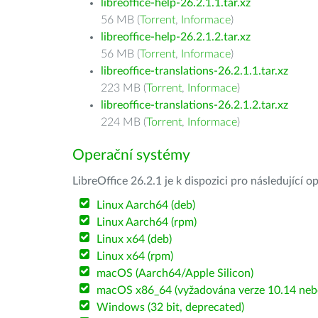
libreoffice-help-26.2.1.1.tar.xz
56 MB (
Torrent
,
Informace
)
libreoffice-help-26.2.1.2.tar.xz
56 MB (
Torrent
,
Informace
)
libreoffice-translations-26.2.1.1.tar.xz
223 MB (
Torrent
,
Informace
)
libreoffice-translations-26.2.1.2.tar.xz
224 MB (
Torrent
,
Informace
)
Operační systémy
LibreOffice 26.2.1 je k dispozici pro následující 
Linux Aarch64 (deb)
Linux Aarch64 (rpm)
Linux x64 (deb)
Linux x64 (rpm)
macOS (Aarch64/Apple Silicon)
macOS x86_64 (vyžadována verze 10.14 nebo
Windows (32 bit, deprecated)