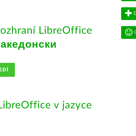
D
rozhraní LibreOffice
G
акедонски
EDÍ
ibreOffice v jazyce