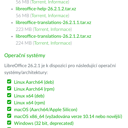
56 MB (
Torrent
,
Informace
)
libreoffice-help-26.2.1.2.tar.xz
56 MB (
Torrent
,
Informace
)
libreoffice-translations-26.2.1.1.tar.xz
223 MB (
Torrent
,
Informace
)
libreoffice-translations-26.2.1.2.tar.xz
224 MB (
Torrent
,
Informace
)
Operační systémy
LibreOffice 26.2.1 je k dispozici pro následující operační
systémy/architektury:
Linux Aarch64 (deb)
Linux Aarch64 (rpm)
Linux x64 (deb)
Linux x64 (rpm)
macOS (Aarch64/Apple Silicon)
macOS x86_64 (vyžadována verze 10.14 nebo novější)
Windows (32 bit, deprecated)