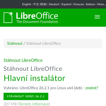
English
|
中文 (简体)
|
Deutsch
|
Español
|
Français
|
Italiano
|
More...
Stáhnout
/
Stáhnout LibreOffice
Stáhnout LibreOffice
Stáhnout LibreOffice
Hlavní instalátor
Vybráno: LibreOffice 26.2.1 pro Linux x64 (deb) -
změnit?
STÁHNOUT VERZI 26.2.1
207 MB (
Torrent
,
Informace
)