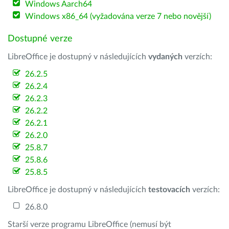
Windows Aarch64
Windows x86_64 (vyžadována verze 7 nebo novější)
Dostupné verze
LibreOffice je dostupný v následujících
vydaných
verzích:
26.2.5
26.2.4
26.2.3
26.2.2
26.2.1
26.2.0
25.8.7
25.8.6
25.8.5
LibreOffice je dostupný v následujících
testovacích
verzích:
26.8.0
Starší verze programu LibreOffice (nemusí být