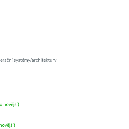
operační systémy/architektury:
 novější)
ovější)