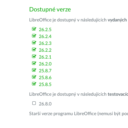
Dostupné verze
LibreOffice je dostupný v následujících
vydaných
26.2.5
26.2.4
26.2.3
26.2.2
26.2.1
26.2.0
25.8.7
25.8.6
25.8.5
LibreOffice je dostupný v následujících
testovací
26.8.0
Starší verze programu LibreOffice (nemusí být po