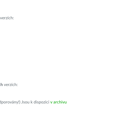
verzích:
ch
verzích:
dporovány!) Jsou k dispozici
v archivu