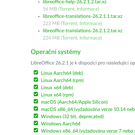
libreoffice-help-26.2.1.2.tar.xz
56 MB (
Torrent
,
Informace
)
libreoffice-translations-26.2.1.1.tar.xz
223 MB (
Torrent
,
Informace
)
libreoffice-translations-26.2.1.2.tar.xz
224 MB (
Torrent
,
Informace
)
Operační systémy
LibreOffice 26.2.1 je k dispozici pro následující 
Linux Aarch64 (deb)
Linux Aarch64 (rpm)
Linux x64 (deb)
Linux x64 (rpm)
macOS (Aarch64/Apple Silicon)
macOS x86_64 (vyžadována verze 10.14 nebo
Windows (32 bit, deprecated)
Windows Aarch64
Windows x86_64 (vyžadována verze 7 nebo n