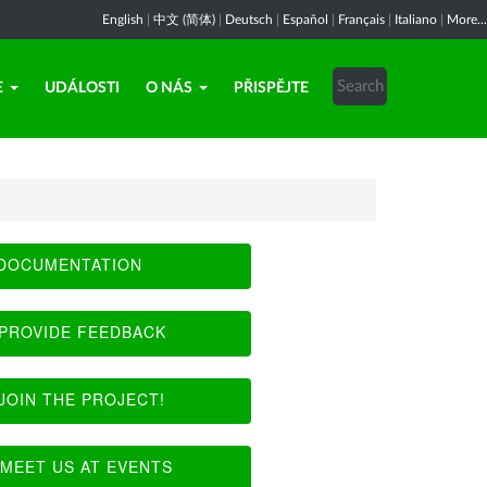
English
|
中文 (简体)
|
Deutsch
|
Español
|
Français
|
Italiano
|
More...
E
UDÁLOSTI
O NÁS
PŘISPĚJTE
DOCUMENTATION
PROVIDE FEEDBACK
JOIN THE PROJECT!
MEET US AT EVENTS