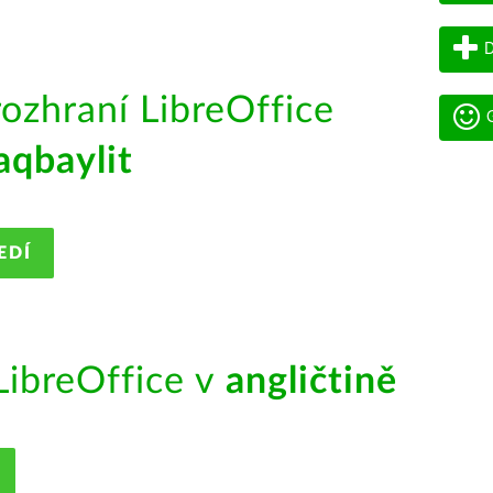
D
rozhraní LibreOffice
G
aqbaylit
EDÍ
ibreOffice v
angličtině